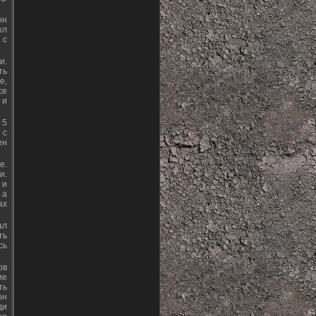
он
ыл
 с
и.
ть
е,
се
 и
 5
 с
ен
е.
и.
 и
 а
ах
ал
ть
сь
ов
ие
ть
он
ди