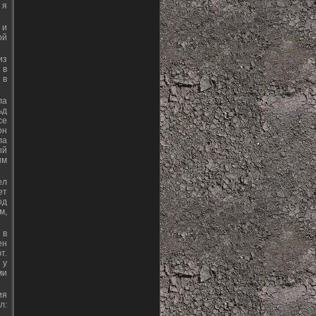
 я
 и
ой
из
 в
 в
ла
ьд
се
он
ла
ый
ым
ел
ет
од
м,
 в
ен
т.
 у
ми
ия
л: