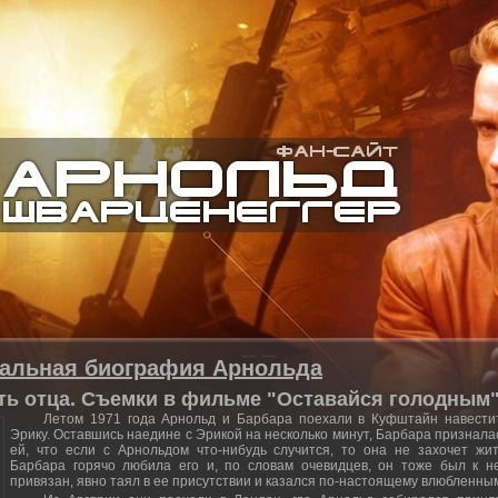
иальная биография Арнольда
ть отца. Съемки в фильме "Оставайся голодным"
Летом 1971 года Арнольд и Барбара поехали в Куфштайн навести
Эрику. Оставшись наедине с Эрикой на несколько минут, Барбара признала
ей, что если с Арнольдом что-нибудь случится, то она не захочет жит
Барбара горячо любила его и, по словам очевидцев, он тоже был к н
привязан, явно таял в ее присутствии и казался по-настоящему влюбленны