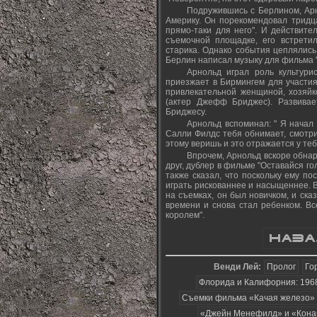
Подружившись с Берлином, Арн
Америку. Он порекомендовал тридца
прямо-таки для него". И действите
съемочной площадке, его встретил
старика. Однако события цеплялись 
Берлин написал музыку для фильма 
Арнольд играл роль культури
приезжает в Бирмингем для участия 
привлекательной женщиной, хозяйк
(актер Джефф Бриджес). Развивае
Бриджесу.
Арнольд вспоминал: " Я начал 
Салли Филдс тебя обнимает, смотрит
этому веришь и это отражается у теб
Впрочем, Арнольд вскоре обнар
друг, дублер в фильме "Оставайся го
также сказал, что поскольку ему п
играть рискованнее и насыщеннее. В
на съемках, он был новичком, и ска
времени и снова стал ребенком. Вс
королем".
Венди Лей:
Пролог
Го
Флорида и Калифорния: 196
Съемки фильма «Качая железо»
«Джейн Менефилд» и «Кона