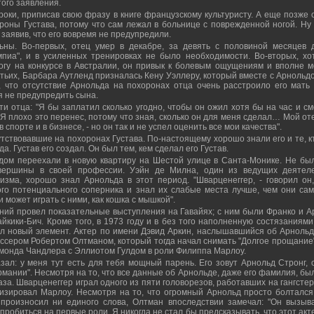
ого заявления.
оки, приписав свою фразу в книге французскому культуристу. А еще позже 
ороны Густава, потому что сам лежал в больнице с поврежденной ногой. Ну 
заявив, что его вовремя не предупредили.
ьны. Во-первых, отец умер в декабре, за девять с половиной месяцев 
пиа", и в усиленных тренировках не было необходимости. Во-вторых, хо
огу на конкурсе в Австралии, он привык к болевым ощущениям и вполне м
тьих, Барбара Аутленд призналась Кену Уэллеру, который вместе с Арнольд
 что отсутствие Арнольда на похоронах отца очень расстроило его мать 
я не предупредить сына.
и отца: "Я бы заплатил сколько угодно, чтобы он ожил хотя бы на час и см
"Я плохо это перенес, потому что зная, сколько он для меня сделал… Мой от
в спорте и в бизнесе, - но он так и не успел оценить все мои качества".
утствовавшие на похоронах Густава. По-настоящему хорошо знали его и те, к
. Густав его создал. Он был тем, кем сделал его Густав.
дом переехали в новую квартиру на Шестой улице в Санта-Монике. Не бы
 вершины в своей профессии. Уэйн де Милна, один из ведущих деятел
зма, хорошо знал Арнольда в этот период. "Шварценеггер, - говорил он,
го потенциального соперника и знал их слабые места лучше, чем они сам
и может играть с ними, как кошка с мышкой".
аний провел показательные выступления на Гавайях; с ним были Франко и А
айкики-Бич. Кроме того, в 1973 году и в без того наполненную состязаниями
л новый элемент. Актер по имени Дэвид Аркин, наслышавшийся об Арнольд
иссером Робертом Олтманом, который тогда начал снимать "Долгое прощание"
монда Чандлера с Эллиотом Гулдом в роли Филиппа Марлоу.
зал: у меня тут есть для тебя мощный парень. Его зовут Арнольд Стронг, 
рмании". Несмотря на то, что все данные об Арнольде, даже его фамилия, бы
за. Шварценеггер играл одного из пяти головорезов, работавших на гангстер
изировал Марлоу. Несмотря на то, что огромный Арнольд просто болтался
произносил ни единого слова, Олтман впоследствии замечал: "Он вызыв
робиться на первые роли. Я никогда не стал бы предсказывать, что этот акт