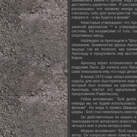
занимались каким-то делом, надо 
доставлять удовольствие. Я рассказ
рассказывал, что провожу иногда 
считалось табу для культуристов. Н
говорил я, - и вы будете в форме".
Некоторые утверждают, что Арн
занятий джоггингом ** и утвержд
системы. Но независимо от того, та
спортивных звезд.
Наблюдая за Арнольдом в "Шоу
обаянием. Знаменитая фраза Арноль
мышцы так же полезно, как заним
Арнольду и предложила ему выступ
Карни.
Арнольд играл итальянского м
подружки Люси. До начала шоу Люси
сама показывала ему, что надо дела
В конце 1974 года начал рекла
судьбы для него был припасен еще о
который был основан на одноимен
Арнольда, считал его идеальным
предложение Рафельсону.
Гейне вспоминает: "Боб долго
никогда мы не будем использовать 
фильме". Но когда я привез Шварце
шкуры - Боб стал перебирать некот
Он действительно их нашел, и
преподавателя актерского искусства
четырех книг о роли актера в кино.
Моррис вспоминает: "Боб сказа
актер. Он попросил меня помочь, и 