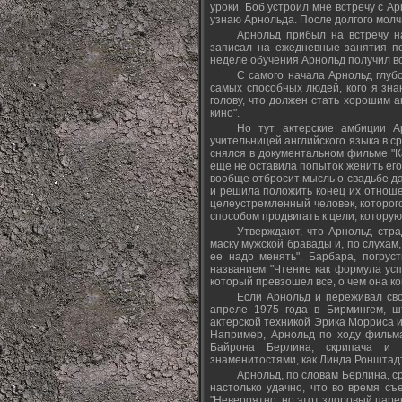
уроки. Боб устроил мне встречу с Ар
узнаю Арнольда. После долгого молча
Арнольд прибыл на встречу 
записал на ежедневные занятия по
неделе обучения Арнольд получил в
С самого начала Арнольд глубо
самых способных людей, кого я знаю
голову, что должен стать хорошим а
кино".
Но тут актерские амбиции А
учительницей английского языка в с
снялся в документальном фильме "К
еще не оставила попыток женить его 
вообще отбросит мысль о свадьбе да
и решила положить конец их отношен
целеустремленный человек, которого
способом продвигать к цели, которую
Утверждают, что Арнольд стра
маску мужской бравады и, по слухам,
ее надо менять". Барбара, погрус
названием "Чтение как формула ус
который превзошел все, о чем она ко
Если Арнольд и переживал сво
апреле 1975 года в Бирмингем, ш
актерской техникой Эрика Морриса и
Например, Арнольд по ходу фильма
Байрона Берлина, скрипача и р
знаменитостями, как Линда Ронштадт
Арнольд, по словам Берлина, ср
настолько удачно, что во время съ
"Невероятно, но этот здоровый парен