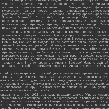
Из Австрии они поехали в Лондон, где Арнольд собирался приня
участие в конкурсе "Мистер Вселенная" британской Национальн
ассоциации культуристов-любителей. Но Международная федерац
культуризма приняла новые правила, запрещающие одновремен
участвовать в конкурсе НАББА и соревнованиях Международной федерац
"Мистер Олимпиа". Серж Нубре, организатор "Мистер Олимпиа
проводившегося в том году в Париже, отказался нарушить существующ
положение ради Арнольда. Арнольд не поехал на конкурс "Мист
Вселенная", решив защитить в Париже свой титул "Мистер Олимпиа".
Возвратившись в Америку, Арнольд и Барбара обрели привычн
домашний уют. Она уже привыкла к Арнольду, приспособилась к тому, что 
подавляет ее личность, и к его амбициозности. В течение двух лет кажд
Новый год Барбара наблюдала, как он составлял список своих заветн
желаний на год наступающий. И каждое желание всегда выполнялос
Барбара была обычной девушкой и считала необходимым выйти замуж 
Арнольда. Однако у того были другие планы, и он ясно давал поня
коллегам-культуристам, что отнюдь не был верен Барбаре. Вспомин
позднее эти времена, Арнольд сказал, что вообще не собирался жениться 
тридцати лет. В то же время его жизнь с Барбарой была спокойной
настолько похожей на семейную, насколько Арнольд был к такой жиз
 работу секретаря в его торговой деятельности по отправке книг почто
едже в Санта-Монике, и Барбара помогала ему учиться. Хотя он никогда не б
азался способным студентом и в 1973 году перевелся в университет Ло
 отделение и посещал факультативные курсы. Те, кто видел их вместе, приш
ски использовал Барбару. На самом деле их отношения не были улицей
о и он помогал ей закончить учебу.
кадемии в сентябре 1972 года, когда проходил конкурс "Мистер Америка
 сына английского офицера. Батлер был фотографом на контракте в журна
а в Гротоне, а потом в университете Северной Каролины. Спортсмен по натур
го, чтобы собирать материал для книги с условным названием "Качая железо
сте с Чарльзом Гейнсом. С первой встречи Батлер был покорен Арнольдо