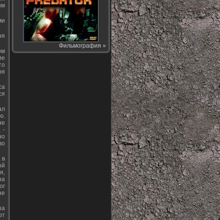
ым
ми
ня
Фильмография »
ом
ие
то
ря
са
ся
ал
ю.
не
 -
но
во
 в
ой
я,
на
ог
не
за
рт