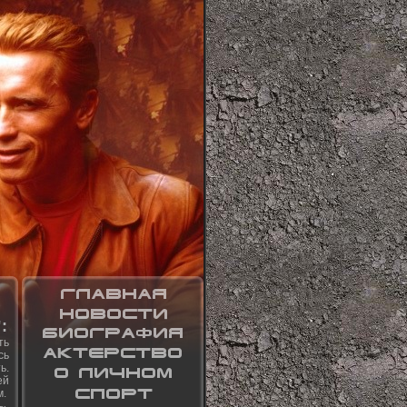
:
ть
сь
ь.
ей
м.