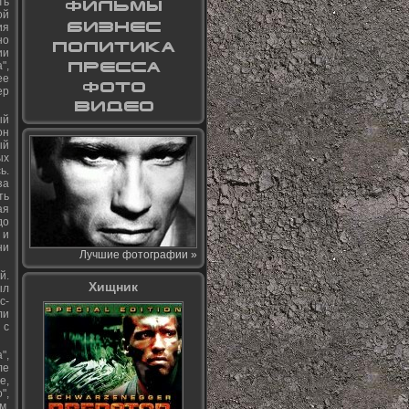
ть
ой
ия
но
ии
",
ее
ер
ый
он
ый
ых
ь.
за
ть
ая
до
 и
ни
Лучшие фотографии »
й.
Хищник
ыл
с-
ли
 с
",
ле
е,
",
м.