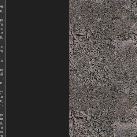
он
и,
до
тя
ог
ом
и,
ог
ец
то
ло
ей
 -
и.
рт
 и
е,
 -
он
ли
а,
 в
ал
ер