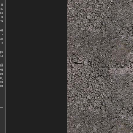
 в
ль
на
го
то
он
 -
ов
 к
да
ты
ый
он
ал
е,
во
ыл