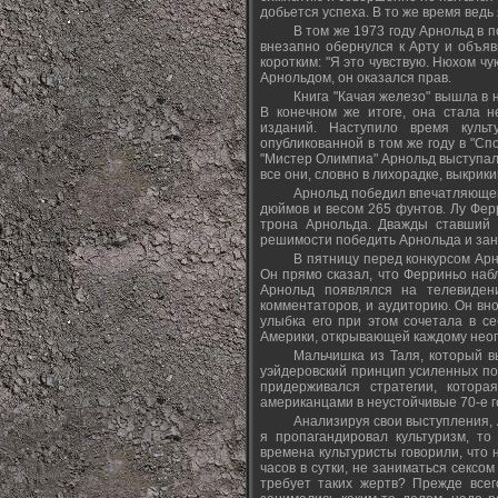
добьется успеха. В то же время ведь 
В том же 1973 году Арнольд в 
внезапно обернулся к Арту и объяв
коротким: "Я это чувствую. Нюхом чу
Арнольдом, он оказался прав.
Книга "Качая железо" вышла в 
В конечном же итоге, она стала 
изданий. Наступило время куль
опубликованной в том же году в "Сп
"Мистер Олимпиа" Арнольд выступал
все они, словно в лихорадке, выкрики
Арнольд победил впечатляющего
дюймов и весом 265 фунтов. Лу Ферр
трона Арнольда. Дважды ставший 
решимости победить Арнольда и заня
В пятницу перед конкурсом Арн
Он прямо сказал, что Ферриньо наб
Арнольд появлялся на телевиден
комментаторов, и аудиторию. Он вно
улыбка его при этом сочетала в с
Америки, открывающей каждому нео
Мальчишка из Таля, который в
уэйдеровский принцип усиленных пов
придерживался стратегии, котор
американцами в неустойчивые 70-е г
Анализируя свои выступления, 
я пропагандировал культуризм, т
времена культуристы говорили, что 
часов в сутки, не заниматься сексом
требует таких жертв? Прежде всего