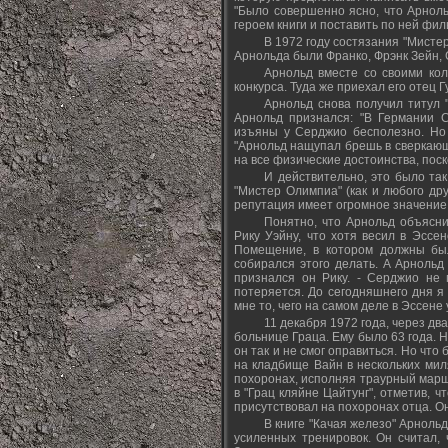
"Было совершенно ясно, что Арноль
героем книги и поставить по ней фил
В 1972 году состязания "Мисте
Арнольда были Франко, Фрэнк Зейн,
Арнольд вместе со своими кол
конкурса. Туда же приехал его отец 
Арнольд снова получил титул 
Арнольд признался: "В Германии 
изъяны у Серджио бесполезно. Но я
"Арнольд нащупал брешь в сверкающи
на все физические достоинства, пос
И действительно, это было так
"Мистер Олимпиа" (как и любого друг
репутация имеет огромное значение
Понятно, что Арнольд объясни
Рику Уэйну, что хотя весил в Эссе
Помещение, в котором должны бы
собирался этого делать. А Арнольд
признался он Рику. - Серджио не 
потеряется. До сегодняшнего дня я 
мне то, чего на самом деле в Эссене
11 декабря 1972 года, через дв
больнице Граца. Ему было 63 года. 
он так и не смог оправиться. Но что
на кладбище Вайн в нескольких мил
похоронах, исполняя траурный марш
в "Грац кляйне Цайтунг", отметив, ч
присутствовал на похоронах отца. О
В книге "Качая железо" Арноль
усиленных тренировок. Он считал, 