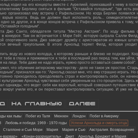
ольд ходил на его концерты вместе с Аурелией, приехавшей к нему в гости
тилетнему Берлину сняться в фильме "Оставайся голодным", "где есть ро
льно организовал ему встречу с Рафельсоном. Но когда Берлин появился 
 взрыв хохота. Ведь он должен был исполнять роль... семидесятилетне
одно за другое, и в конце концов встреча с Рафельсоном привела к тому, ч
"Оставайся голодным".
ста Джо Санто, обладателя титула "Мистер Австрия". По ходу фильма 
в конкурсе. Там он встречается с Мэри Гейт, которую сыграла Салли Филд,
ой спортивного зала. Джо заводит дружбу с аристократом из южных штат
тся вечный треугольник. В итоге Арнольд теряет Филд, которая уходит
пить воду из нового колодца, к которому раньше и близко не подходил. Ког
 тебе в глаза и прижимается к тебе в последний раз перед тем, как уйти, 
я на лице. Тебе даже не надо играть, нужно просто оставаться самим собой".
ужил, что обучение актерскому мастерству - дело не такое уж простое. Стар
лодным", признался как-то: "Арнольд сказал мне, что ему страшно играть. Но 
остоянно приходилось преодолевать страх и контролировать себя, он начин
 культуризме Арнольд чувствовал себя уверенным на сто процентов. Здесь ж
зал однажды, что ведет себя как взрослый, который совершил путешествие 
е вокруг учили его, и он переставал контролировать ситуацию. И уже не б
рды как львы
Побег из Таля
Мюнхен
Лондон
Побег в Америку
8
Любовь и победа: 1969 - 1970 годы
Успехи Арнольда и смерть отца
Сталлоне и Сью Мори
Мария
Мария и Сью
Австралия. Возвращение
н-варвар»
«Конан-разрушитель»
Джит
Арнольд, Бриджит и Мария