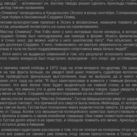
д звезда", - вспоминает он. Батлер твердо решил сделать Арнольда главн
ьм под тем же названием.
р Олимпиа" проводились в Хандельсзее (Эссен) в конце сентября. Соперника
 Серж Нубре и бессменный Серджио Олива.
легами-культуристами приехал в Эссен в воскресенье, накануне первого д
Густав, решивший посмотреть на сына на соревнованиях.
"Мистер Олимпиа". Рик Уэйн взял у него интервью после конкурса, в котор
Серджио Олива был неподражаем, как никогда в форме. Искать физическ
 точно знал, где можно найти у него ахиллесову пяту". Рик объяснил, ч
х доспехах Серджио. У него, темнокожего, не хватало уверенности, несмот
кольку в тылу не было поддерживающего спортсмена мира белых людей".
. Хотя никто не выдвигал обвинений в том, что результат эссенского конкур
ого такого конкурса) был подстроен, культуризм - это спорт, где устоявшая
.
л причину своей победы в 1972 году на этом конкурсе по-другому. Он сказ
не на три фунта больше, он увидел свой шанс покорить судейскую коллеги
ли проводиться финальные выступления, еще не выбрали, да и никто 
 взял этот труд на себя. "Я был заинтересован в комнате с темным фоном,
понял, что мое белое тело будет выделяться на темной стене, а он яв
считаю, что именно это и дало мне перевес. Короче говоря, судьи увидели 
 у меня не было. Серджио потерпел поражение из-за своей слепоты".
а месяц после конкурса "Мистер Олимпиа", Густав Шварценеггер умер от удара
Некоторые считают, что причиной его смерти была гибель Мейнарда, от котор
 бы там ни было, Густав был похоронен через неделю после смерти, 18 декабр
ях от Граца. Более ста музыкантов полицейского оркестра присутствовали 
 Шопена в память о своем покойном товарище. Они также поместили некрол
то Густав долго играл в их оркестре, и обещали помнить его вечно. Арнольд 
н остался дома в Америке.
д шокировал аудиторию рассказом о том, что не поехал на похороны отца из-
что все равно не сможет уже помочь отцу своим присутствием в Граце. А