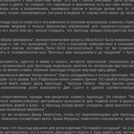
рассказывать о нем приятные вещи. Это как с любой рекламой. Дело долж
ывал о диете, но говорил, что пирожные и мороженое есть все-таки можно.
целые ночи в развлечениях, занимаюсь сексом и вообще делаю все то, ч
ужно только тренироваться три раза в неделю от сорока пяти минут до часа,
ольду просто повезло и его кампания по рекламе культуризма совпала с бум
ениями медиков о пользе физических упражнений для сердечно-сосудист
к это было или нет, нельзя отрицать, что Арнольд придал культуристам бле
 Мерва Шриффина", великая комическая актриса Люси Болл была покорена е
да о том, что культуризм - это путь к хорошему самочувствию и накачива
аться сексом, заставила Люси Болл расхохотаться. Она тут же позвони
ить в телевизионном шоу "Веселых вам праздников и до свидания" с Арт
ассажиста, одетого в майку и шорты, которого пригласили специально д
 организовала для Арнольда недельные занятия по актерскому мастерству
ть во время съемок. Обаяние Арнольда открыло ему еще одну дверь.
мироваться фильм "Качая железо". Карты складывались в пользу Арнольда. Но
дин туз в рукаве. Боб Рафельсон начал снимать фильм "Оставайся голодным
ной книге нового друга Арнольда - Чарльза Гейнса. Чарльз высоко цен
 исполнителем роли культуриста Джо Санто и сделал соответствующ
 сопротивлялся, прежде чем решиться снимать Арнольда. Он говорил: "Не
тело невежественного австрийского культуриста для главной роли в крупн
неггера домой к Бобу - а Арнольд иногда может уговорить змею выползти 
орые возможные варианты".
 тут же позвонил Джеку Николсону, чтобы тот порекомендовал для Арноль
. Николсон посоветовал взять Эрика Морриса, известного специалиста, авто
л мне, что Арнольд идеален для роли в фильме "Оставайся голодным", но он 
мы договорились, что в течение двенадцати недель я буду давать ему частн