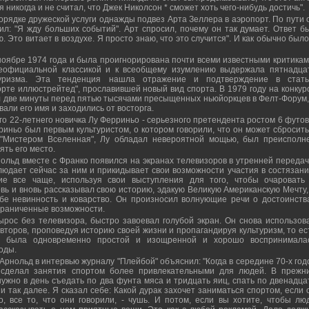
я никогда и не считал, что Джек Николсон * сможет хоть чего-нибудь достичь".
порядке дружеской услуги однажды подвез Арта Зеллера в аэропорт. По пути 
ил: "Я жду больших событий". Арт спросил, почему он так думает. Ответ б
ю. Это витает в воздухе. Я просто знаю, что это случится". И как обычно было
ноябре 1974 года и была проигнорирована почти всеми известными критикам
неофициальной классикой и к всеобщему изумлению выдержала пятнадца
туризма. Эта тенденция нашла отражение и подтверждение в стать
орте иллюстрейтед", прославившей новый вид спорта. В 1979 году на конкур
 две минуты перед пятью тысячами пресыщенных ньюйоркцев в Фелт-Форум,
вали его имя и заходились от восторга.
 22-летнего новичка Лу Ферриньо - серьезного претендента ростом 6 футов
иньо был первым культуристом, о котором говорили, что он может сбросить
"Мистером Вселенная", Лу обладал невероятной мощью, был преисполн
ть его место.
ольд вместе с Франко появился на экранах телевизоров в утренней передач
людает сейчас за ним и прикидывает свои возможности участия в состязани
ие все чаще, используя свои выступления для того, чтобы очаровать
вь и вновь рассказывал свою историю, эдакую Великую Американскую Мечту,
ебе невинность и коварство. Он произносил волнующие речи о достоинств
граниченные возможности.
ырос без телевизора, быстро завоевал голубой экран. Он снова использов
торов, проповедуя историю своей жизни и пропагандируя культуризм, то ес
ая была одновременно простой и изощренной и хорошо воспринимала
оды.
Арнольд в интервью журналу "Плейбой" объяснил: "Когда в середине 70-х год
о сделал занятия спортом более привлекательными для людей. В прежн
нужно в день съедать по два фунта мяса и тридцать яиц, спать по двенадца
 и так далее. Я сказал себе: Какой дурак захочет заниматься спортом, если 
, все то, что они говорили, - чушь. И потом, если вы хотите, чтобы лю