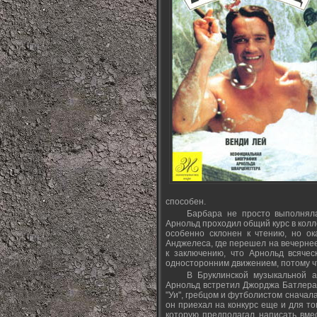
способен.
Барбара не просто выполняла
Арнольд проходил общий курс в колл
особенно склонен к чтению, но ок
Анджелеса, где перешел на вечернее
к заключению, что Арнольд всяче
односторонним движением, потому чт
В Бруклинской музыкальной а
Арнольд встретил Джорджа Батлера,
"Уи", гребцом и футболистом сначал
он приехал на конкурс еще и для то
которую предполагал написать вме