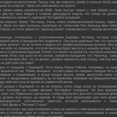
нольдом на автостоянке. Перед тем, как повесить трубку, я спросил Боба, как
ния он ответил: "Эрик, его невозможно не узнать".
на своем новом серебристом БМВ. Эрик быстро нашел с ним общий язык
 два-три часа каждое в течение двенадцати недель. Но только на девят
озможность прочесть сценарий "Оставайся голодным".
ко поразил Эрика: "Он очень, очень, очень сообразительный парень. Один 
. Мало кто смог осознать, насколько он талантлив. Раз Арнольд вбил себе
ктером, он этого добьется. Арнольд может соревноваться с любым артистом
рнольда столкнулись с сопротивлением Барбары Аутленд, которая ста
редней школе в Западном Лос-Анджелесе. Она была довольна тем, что Арнол
ачая железо", но не хотела и видеть его профессиональным актером. Она в
на себе, но понимала, что если Арнольд будет мечтать о карьере актера, то 
же в отдаленном будущем. Поняв, что ничего не добьется, она капитулирова
иям. Итак, она ушла из его жизни, сказав на прощание, что "Арнольд - сам
 я встречала. Все, что он делает, должно приносить ему пользу, тем или ин
 он для себя поставил".
дал от разрыва с Барбарой. Хотя перед Риком Уэйном, например, он над
 высказался так: "Рикки, женщина - это все равно что машина. Каждые пять л
тневшая и поумневшая, в конце концов вышла замуж, выпустила книгу п
пеха" и продолжала наблюдать за по-прежнему любимым ею Шварценеггеро
гда-либо мечтала во время их совместной жизни.
й разрыв с Барбарой, то он не показал этого, когда уехал из Калифорнии
тат Алабама, на съемки фильма "Оставайся голодным". Он был вооруж
 знал, что Рафельсон сделал все, чтобы обеспечить для него успешный дебю
 должен был играть на скрипке. И тогда Боб организовал для него уроки
уководителя собственного оркестра, который записывался с таки
, Боб Дилан и "Роллинг Стоунз".
азу же понял, как надо изображать игру на скрипке и имитировал все движен
емок в Алабаме один из старых актеров повернулся к окружающим и сказа
ь действительно умеет играть на скрипке".