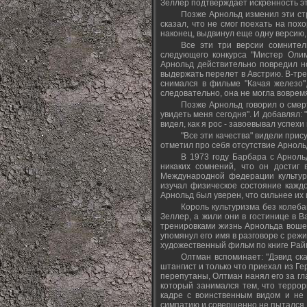
Зеллер подтверждает искренность эт
Позже Арнольд изменил эти стр
сказал, что не смог поехать на пох
наконец, выдвинул еще одну версию, 
Все эти три версии сомнител
следующего конкурса "Мистер Олим
Арнольд действительно повредил н
выдержать перелет в Австрию. В-тре
снимался в фильме "Качая железо",
следовательно, она не могла воврем
Позже Арнольд говорил о смерт
увидеть меня сегодня". И добавлял: 
видел, как я рос - завоевывал успехи 
"Все эти качества" видели прис
отметил про себя отсутствие Арнольда
В 1973 году Барбара с Арноль
никаких сомнений, что он достиг
Международной федерации культури
изучал физическое состояние каждо
Арнольд был уверен, что сильнее их 
Король культуризма без колеб
Зеллер, а жили они в гостинице в В
тренировками жизнь Арнольда воше
упомянул его имя в разговоре с реж
художественный фильм по книге Рай
Олтман вспоминает: "Дэвид ска
штангист и только что приехал из Ге
перепутаны, Олтман нанял его за гла
который занимался тем, что террор
кадре с воинственным видом и не 
симпатию и совершенно не пытался п