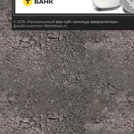
© 2026 «Русскоязычный
фан-сайт Арнольда Шварценеггера
»
Дизайн и контент WebArtisan.ru