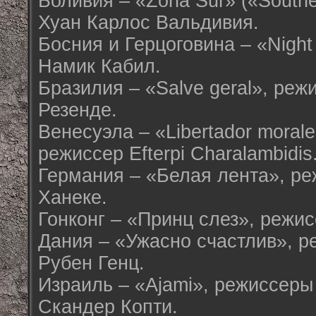
Боливия – «Zona Sur» («South
Хуан Карлос Вальдивия.
Босния и Герцоговина – «Night
Намик Кабил.
Бразилия – «Salve geral», ре
Резенде.
Венесуэла – «Libertador morales,
режиссер Efterpi Charalambidis
Германия – «Белая лента», р
Ханеке.
Гонконг – «Принц слез», режи
Дания – «Ужасно счастлив», р
Рубен Генц.
Израиль – «Ajami», режиссеры
Скандер Копти.