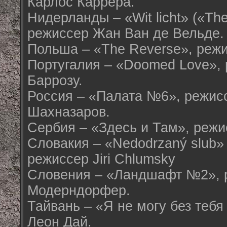
Карлос Каррера.
Нидерланды – «Wit licht» («The
режиссер Жан Ван де Вельде.
Польша – «The Reverse», режи
Португалия – «Doomed Love»,
Баррозу.
Россия – «Палата №6», режис
Шахназаров.
Сербия – «Здесь и Там», режи
Словакия – «Nedodrzaný slub» 
режиссер Jiri Chlumsky
Словения – «Ландшафт №2», 
Модерндорфер.
Тайвань – «Я не могу без тебя
Леон Дай.