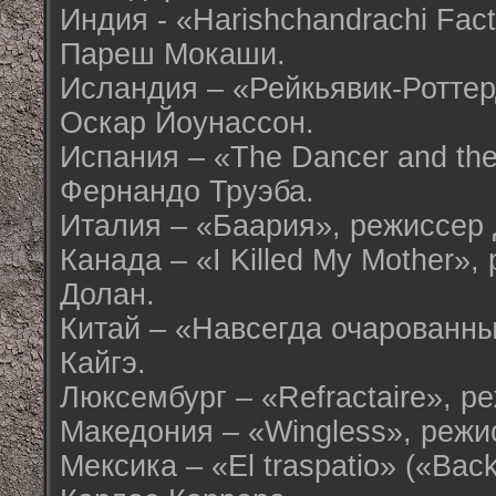
Индия - «Harishchandrachi Fac
Пареш Мокаши.
Исландия – «Рейкьявик-Ротте
Оскар Йоунассон.
Испания – «The Dancer and the
Фернандо Труэба.
Италия – «Баария», режиссер 
Канада – «I Killed My Mother»
Долан.
Китай – «Навсегда очарованны
Кайгэ.
Люксембург – «Refractaire», ре
Македония – «Wingless», режи
Мексика – «El traspatio» («Bac