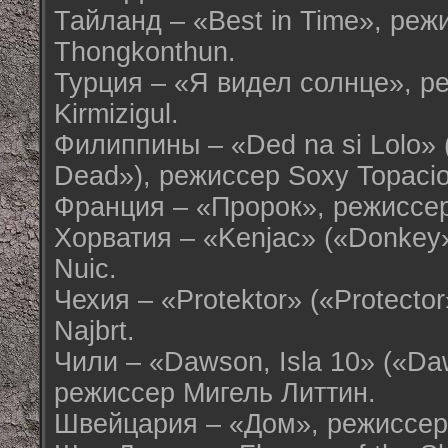
Тайланд – «Best in Time», реж
Thongkonthun.
Турция – «Я видел солнце», р
Kirmizigul.
Филиппины – «Ded na si Lolo» (
Dead»), режиссер Soxy Topacio
Франция – «Пророк», режиссе
Хорватия – «Kenjac» («Donkey»
Nuic.
Чехия – «Protektor» («Protecto
Najbrt.
Чили – «Dawson, Isla 10» («Daw
режиссер Мигель Литтин.
Швейцария – «Дом», режиссер