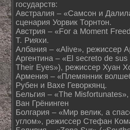
государств:
Австралия – «Самсон и Далила
сценария Уорвик Торнтон.
Австрия – «For a Moment Fre
Т. Рияхи.
Албания – «Alive», режиссер 
Аргентина – «El secreto de sus 
Their Eyes»), режиссер Хуан 
Армения – «Племянник волше
Рубен и Вахе Геворкянц.
Бельгия – «The Misfortunates»
Ван Грёнинген
Болгария – «Мир велик, а спас
углом», режиссер Стефан Ком