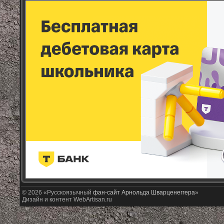
© 2026 «Русскоязычный
фан-сайт Арнольда Шварценеггера
»
Дизайн и контент WebArtisan.ru