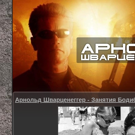
Арнольд Шварценеггер - Занятия Бод