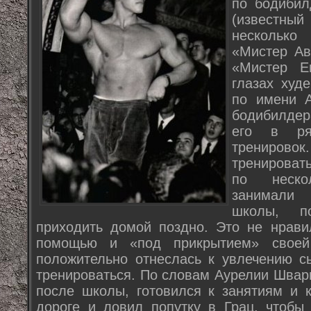
по бодибил
(известн
нескольк
«Мистер Ав
«Мистер Е
глазах худ
по имени А
бодибилдер
его в ря
тренирово
тренироват
по неско
занимали 
школы, п
приходить домой поздно. Это не нравил
помощью и «под прикрытием» своей 
положительно отнеслась к увлечению с
тренироваться. По словам Аурелии Швар
после школы, готовился к занятиям и к
дороге и ловил попутку в Грац, чтобы 