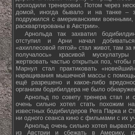
проходили тренировки. Потом через нес
домой, иногда бывало и на танке – 
подружился с американскими военными, 
расквартированы в Австрии».
Арнольда так захватил бодибилди
отступил и Арни начал добиваться
«ахиллесовой пятой» стал живот, там за
получалось» красивой мускулатуры
жертвовать частью открытых поз, чтобы 
Марнул стал практиковать «новейший
наращивания мышечной массы с помощью
ещё разрешено и какое-либо вредоно
организм бодибилдера не было обнаруже
Арнольд по совету тренера стал и 
очень сильно хотел стать похожим на
известных бодибилдеров Рега Парка и Ст
ни одного сеанса кино с фильмами с их у
Арнольд очень сильно хотел вырватьс
из Австрии и сбежать в Америку, г