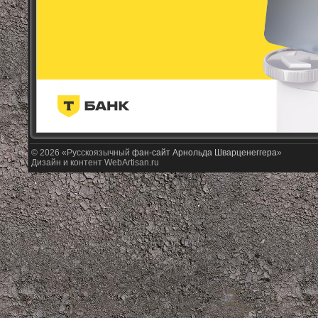
© 2026 «Русскоязычный
фан-сайт Арнольда Шварценеггера
»
Дизайн и контент WebArtisan.ru