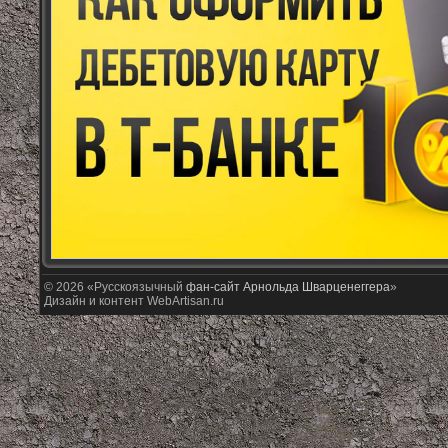
© 2026 «Русскоязычный
фан-сайт Арнольда Шварценеггера
»
Дизайн и контент WebArtisan.ru