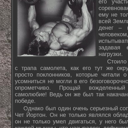
его участ
соревнова
ему не то
всей Земл
денег – 
человеко
испытыват
задавая
нагрузки.
Стоило
с трапа самолета, как его тут же окр
просто поклонников, которые читали 
усомниться не могли в его безоговорочн
опрометчиво. Прощай вожделенный
самолюбие! Ведь он же был так накачан
победе.
Однако был один очень серьезный соп
Чет Йортон. Он не только являлся обл
он не только умел двигаться, у него бы