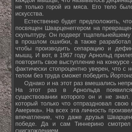
каждой мышцы, что называлось дефинаци
не только горой из мяса. Его тело бы
искусства.
Естественно будет предположить, чт
посвящен Шварценеггером на превращен
скульптуру. Он подверг тщательнейшему
в прошлом ошибки, а также разработал
чтобы производить сепарацию и дефи
мышц. И вот, в 1967 году Арнольд приле
повторить свое выступление на конкурсе
фактически стопроцентно уверен, что с
телом без труда сможет победить Йортона
Однако и на этот раз вмешались непр
На этот раз в Арнольда появилс
существовании которого он и не знал
который только что отпраздновал свою 
Америка». На всех эта личность произв
впечатление, что даже друзья Шварцен
победе. Да и сам Тиннерино смотрел
снисхождением.