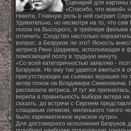
Сценарий для картины 
«Спасибо, что живой» 
Никита. Главную роль в ней сыграет Серг
Удивительно, но несмотря на то, что сам
похож на Высоцкого, в трейлере фильма е
отличить. Сходство настолько поразитель
вопрос: а Безруков ли это? Ясность внес
актриса Рано Шадиева, исполняющая в ф
помогающей поэту в трудную минуту.
«Со всей категоричностью заявляю - поэт
Безруков. Но ему так удается вжиться в о
присутствующих на съемках мурашки по т
актер похож на Владимира Семеновича. Б
рассказала актриса. И тут же призналась
верила в правильность выбора актера на
сказать, до встречи с Сергеем представл
слащавым личиком, миленького такого че
было харизматичное мужское нутро».
Для достоверного исполнения Безруков д
подобрал наиболее подходящую тональнос