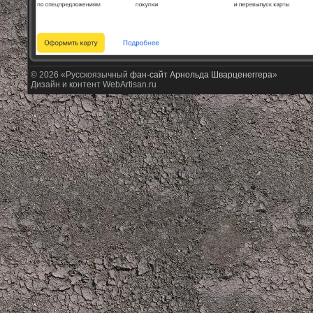
© 2026 «Русскоязычный
фан-сайт Арнольда Шварценеггера
»
Дизайн и контент WebArtisan.ru