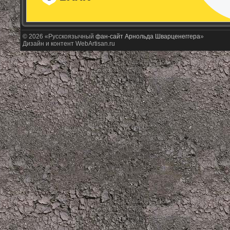
© 2026 «Русскоязычный
фан-сайт Арнольда Шварценеггера
»
Дизайн и контент WebArtisan.ru