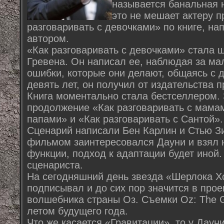
называется банальная 
это не мешает актеру 
разговаривать с девочками» по книге, н
автором.
«Как разговаривать с девочками» стала 
Гревена. Он написал ее, наблюдая за ма
ошибки, которые они делают, общаясь с д
девять лет, он получил от издательства 
Книга моментально стала бестселлером.
продолжение «Как разговаривать с мамам
папами» и «Как разговаривать с Сантой».
Сценарий написали Бен Карлин и Стью Зи
фильмом заинтересовался Дауни и взял 
функции, подход к адаптации будет иной.
сценариста.
На сегодняшний день звезда «Шерлока Х
подписывал и до сих пор значится в про
волшебника страны Оз. Съемки Oz: The G
летом будущего года.
Что же касается «Гравитации», то у Даун