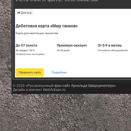
© 2026 «Русскоязычный
фан-сайт Арнольда Шварценеггера
»
Дизайн и контент WebArtisan.ru