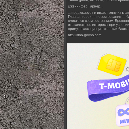
Уилла (роль, которая, по всем пра
Дженнифер Гарнер…
…продюсирует и играет одну из глав
Главная героиня повествования — б
вместе со всем состоянием. Брошен
отстаивать ее интересы при условии
примут в ассоциацию женских благот
http://kino-govno.com