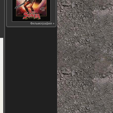
е
Фильмография »