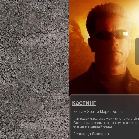
Кастинг
Уильям Херт и Мариа Белло…
…внедрились в ремейк японского фи
Сюжет рассказывает о том, как чело
жизни и бывшей жене.
Леонардо Дикаприо…