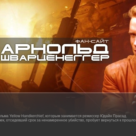
льма Yellow Handkerchief, которым занимается режиссер Юдайн Прасад.
век, отсидевший срок за ненамеренное убийство, пробует вернуться к прошло