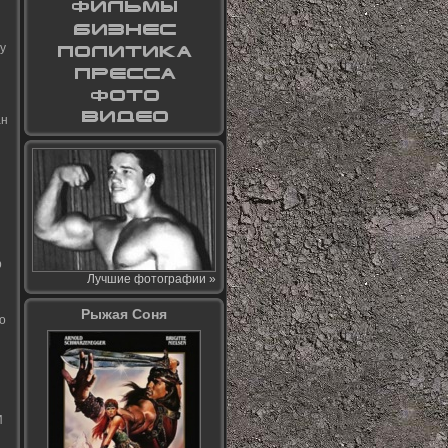
у
ан
р
Лучшие фотографии »
Рыжая Соня
о
И