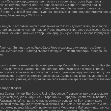
за «Оскаром», продолжает цепляться за проекты, которые будут милы
но со студией Warner Bros. он спродюсирует и сыграет главную роль в
ols, сценарий по которой пишет Шелдон Тернер. Лео исполнит роль нового
ой энергетической компании «Энрон», раскрывающего нелицеприятную правд
ому банкротству в 2001 году.
банды, расправившейся с человеком на глазах у домохозяйки, за которой
ьного времени по лесной полосе. Преследуемую в триллере режиссера Сьюз
т Ким Бесингер. Джейми Старр, Леонард Ву и Луис Чавез изобразят рядовых
…
American Summer, где мойщик бассейнов и садовод оккупируют особняк на
ыми сутенерами. Лиллард сыграет мойщика — мозги операции, а персонаж
ми.
торый ставит знаменитый финский режиссер Марко Макилаакса. Герой Ван Де
в атаку на бункер элитное подразделение американских и финских солдат.
о положительные вояки отступают в лес с целью перегруппировки, но тут на
смерть постреляли несколько часов назад. Американцы и финны драпают в
цессе бега, узнают, что обратили на себя внимание врага сверхъестественног
ксандер Людвиг…
ка Сьюзан Купер The Dark Is Rising Sequence. Первоисточник рассказывает
, узнающего, что он один из «Старейшин» — ордена бессмертных воинов,
 Разгадывая тайны, датируемые временами основания Британии и даже
главный герой приходит к умозаключению, что Тьма снова начинает Темнить. 
дь по этому поводу. Макшейн исполнит роль Мерримана Лайона — наставника