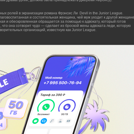
вилам драматургии, должна была принадлежать Джереми Айронсу).
ных ролей в экранизации романа Фрэнсис Ли Devil in the Junior League.
лаговоспитанная и состоятельная женщина, чей муж уходит к другой женщин
ная и обескровленная обращается за помощью к адвокату, который готов
, что она сотворит чудо — сделает из броской жены адвоката леди, которую
ворительных организаций, известную как Junior League.