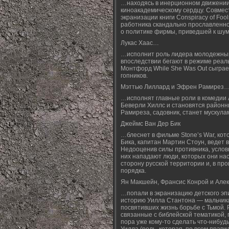
…находясь в инерционном движении 
киноакадемическому сердцу. Совмест
экранизации книги Conspiracy of Fo
работника скандально прославленн
о политике фирмы, приведшей к шумн
Лукас Хаас…
…исполнит роль лидера молодежный 
впоследствии бегают в режиме реал
Монтфорд While She Was Out сыграе
гопников.
Мэттью Лиллард и Эфрен Рамирез
…исполнят главные роли в комедии 
Беверли Хиллс и становятся районн
Рамиреза, садовник, станет мускула
Джеймс Ван Дер Бик
…блеснет в фильме Stone’s War, ко
Бика, капитан Мартин Стоун, ведет 
Недооценив силы противника, условн
них нападают люди, которых они на
сторону русской территории и, в про
порядка.
Ян Макшейн, Франсис Конрой и Але
…попали в экранизацию детского эпи
историю Уилла Стантона — мальчика
посвятивших жизнь борьбе с Тьмой.
связанные с библейской тематикой, 
пора уже кому-то сделать что-нибу