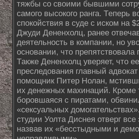
тяжбы со своими бывшими сотр
самого высокого ранга. Теперь 
спокойствия в суде с иском на $
Джуди Дененхолц, ранее отвеча
деятельность в компании, но ув
основании, что препятствовала 
Также Дененхолц уверяет, что е
преследования главный адвокат 
помощник Питер Нолан, мстивши
их денежных махинаций. Кроме т
боровшаяся с пиратами, обвини
«сексуальных домогательствах»
студии Уолта Диснея отверг все
назвав их «бесстыдными и дем
неправдивыми».