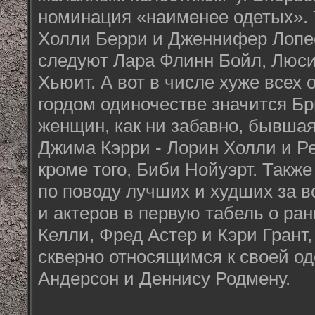
номинация «наименее одетых». 
Холли Берри и Дженнифер Лопес
следуют Лара Флинн Бойл, Люс
Хьюит. А вот в числе хуже всех
гордом одиночестве значится Б
женщин, как ни забавно, бывша
Джима Кэрри - Лорин Холли и Ре
кроме того, Биби Нойуэрт. Такж
по поводу лучших и худших за в
и актеров в первую табель о ран
Келли, Фред Астер и Кэри Грант,
скверно относящимся к своей о
Андерсон и Деннису Родмену.