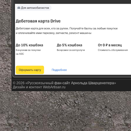
© 2026 «Русскоязычный
фан-сайт Арнольда Шварценеггера
»
Дизайн и контент WebArtisan.ru