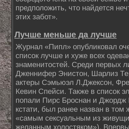
предположить, что найдется нечт
этих забот».
Лучше меньше да лучше
Журнал «Пипл» опубликовал оч
список лучше и хуже всех одев
знаменитостей. Среди первых л
Дженнифер Энистон, Шарлиз Тер
актеры Сэмьюэл Л.Джексон, Фр
Кевин Спейси. Также в список э
попали Пирс Броснан и Джордж 
кстати, был ранее назван в том
«самым сексуальным из живущи
желанным холостяком»). Вперв