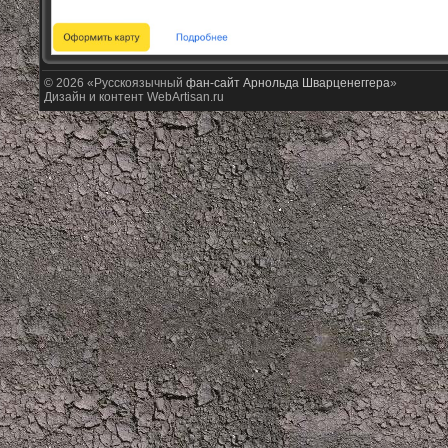
© 2026 «Русскоязычный
фан-сайт Арнольда Шварценеггера
»
Дизайн и контент WebArtisan.ru