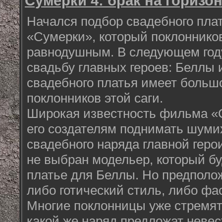
Сумерки 4: брак на горизо
Начался подбор свадебного пла
«Сумерки», который поклонников
равнодушным. В следующем год
свадьбу главных героев: Беллы 
свадебного платья имеет больш
поклонников этой саги.
Широкая известность фильма «
его создателям поднимать шуми
свадебного наряда главной геро
не выбран модельер, который б
платье для Беллы. Но предполож
либо готический стиль, либо фас
Многие поклонницы уже стремятс
какой же наряд предложат невес