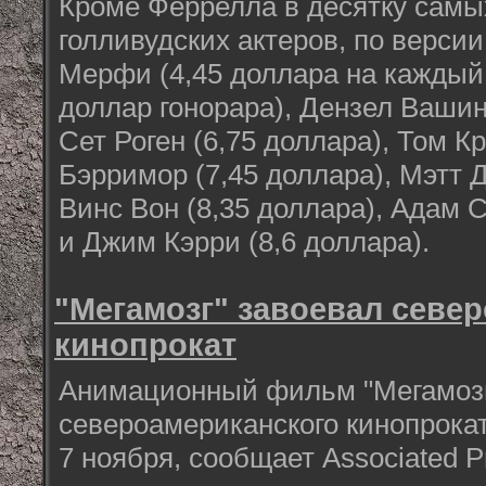
Кроме Феррелла в десятку сам
голливудских актеров, по верси
Мерфи (4,45 доллара на кажды
доллар гонорара), Дензел Вашинг
Сет Роген (6,75 доллара), Том Кр
Бэрримор (7,45 доллара), Мэтт Д
Винс Вон (8,35 доллара), Адам 
и Джим Кэрри (8,6 доллара).
"Мегамозг" завоевал севе
кинопрокат
Анимационный фильм "Мегамозг
североамериканского кинопрокат
7 ноября, сообщает Associated P