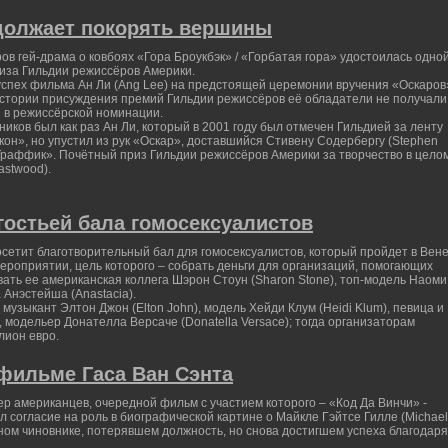
должает покорять вершины
в гей-драма о ковбоях «Гора Броукбэк» / «Горбатая гора» удостоилась одно
риза Гильдии режиссёров Америки.
успех фильма Ан Ли (Ang Lee) на предстоящей церемонии вручения «Оскаров
 истории присуждения премий Гильдии режиссёров её обладатели не получали
 в режиссёрской номинации.
иков был как раз Ан Ли, который в 2001 году был отмечен Гильдией за ленту
он», но упустил из рук «Оскар», доставшийся Стивену Содербергу (Stephen
«Траффик». Почётный приз Гильдии режиссёров Америки за творчество в цело
astwood).
гостьей бала гомосексуалистов
осетит благотворительный бал для гомосексуалистов, который пройдет в Вене
ероприятии, цель которого – собрать деньги для организаций, помогающих
ать ее американская коллега Шэрон Стоун (Sharon Stone), топ-модель Наоми
 Анэстейша (Anastacia).
музыкант Элтон Джон (Elton John), модель Хейди Клум (Heidi Klum), певица и
), модельер Донателла Версаче (Donatella Versace); тогда организаторам
лион евро.
 фильме Гаса Ван Сэнта
ер американцев, очередной фильм с участием которого – «Код Да Винчи» -
л согласие на роль в биографической картине о Майкле Гэйтсе Гилле (Michael
енном чиновнике, потерявшем должность, но снова достигшем успеха благодаря