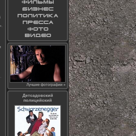
й
».
м
.
Лучшие фотографии »
Детсадовский
полицейский