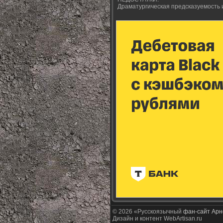
Драматургическая предсказуемость 
© 2026 «Русскоязычный
фан-сайт Арн
Дизайн и контент WebArtisan.ru