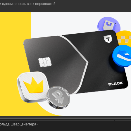
и одномерность всех персонажей.
ольда Шварценеггера
»