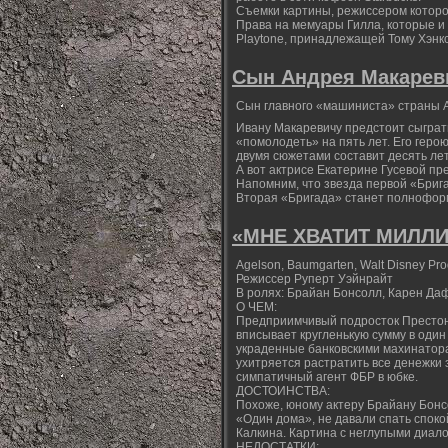
Съемки картины, режиссером которой 
Права на мемуары Гилла, которые и л
Playtone, принадлежащей Тому Хэнкс
Сын Андрея Макарев
Сын главного «машиниста» страны А
Ивану Макаревичу предстоит сыграт
«помолодеть» на пять лет. Его геро
двумя сюжетами составит десять лет
А вот актрисе Екатерине Гусевой пре
Напомним, что звезда первой «Бриг
Вторая «Бригада» станет полнофор
«МНЕ ХВАТИТ МИЛЛИ
Agelson, Baumgarten, Walt Disney Pro
Режиссер Руперт Уэйнрайт
В ролях: Брайан Бонсолл, Карен Да
О ЧЕМ:
Предприимчивый подросток Престон
вписывает кругленькую сумму в один
украденные банковскими махинатора
ухитряется растратить все денежки з
симпатичный агент ФБР в юбке.
ДОСТОИНСТВА:
Похоже, юному актеру Брайану Бон
«Один дома», не давали спать споко
Калкина. Картина с неглупыми диал
НЕДОСТАТКИ: