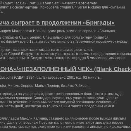
будет Гас Ван Сэнт (Gus Van Sant), начнутся в этом году.
ягут в основу картины, приобрела студия Universal Pictures для компании
у.
ича сыграет в продолжении «Бригады»
ндрея Макаревича Иван получил роль в сиквеле сериала «Бригада».
ь отпрыска Саши Белого. Специально для роли актеру придется
ю по фильму всего 18, а актеру уже минуло 23. Временной промежуток между
.
дстоит «состариться» как раз на эти самые десять лет.
ады» Сергей Безруков отказался участвовать в съемках продолжения сериала
матным фильмом. Бюджет ленты составил порядка 5 миллионов долларов.
ОНА»/«НЕЗАПОЛНЕННЫЙ ЧЕК» (Blank Check
ductions (США), 1994 год / Видеосервис, 2001 год, 93 минуты.
ффи, Мигель Феррер, Майкл Лернер, Джеймс Ребхорн.
 однажды на улице завладевает незаполненным банковским чеком, куда
 миллион долларов. Благодаря случаю, ему удается заполучить деньги,
ми. Но ребенок не ограничивается покупкой роскошного особняка, а
а шесть дней, несмотря на то, что за ним гонятся владельцы чека и
соллу лавры Маколи Калкина, ставшего миллионером после выхода фильма
йно. Да и его персонаж Престон мало чем отличается от звездных героев
огами легко смотрится, сюжетные коллизии изложены динамично и доходчиво.