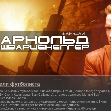
вили футболиста
да на бывших футболистов. Сначала Шэрон Стоун (Sharon Stone) получила в
2» Стэна Коллимора (Stan Collymore), а теперь режиссер Мэттью Вон
са (Vinnie Jones).
стюм из латекса, сыграть отрицательного героя – огромного мутанта. Винни
вно и с нетерпением ждет возможности «принарядиться».
ом Джонса в кино: он уже снимался в фильме «Угнать за 60 секунд».