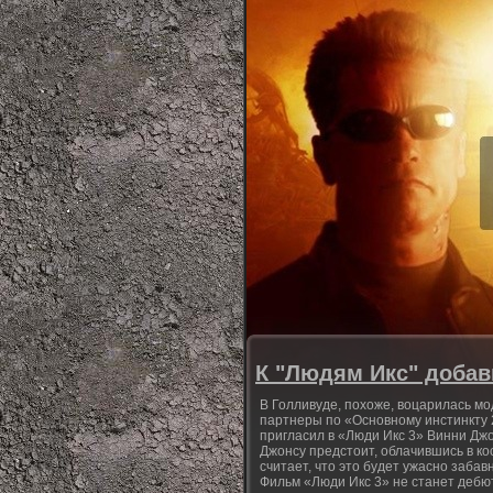
К "Людям Икс" доба
В Голливуде, похоже, воцарилась мо
партнеры по «Основному инстинкту 
пригласил в «Люди Икс 3» Винни Джон
Джонсу предстоит, облачившись в ко
считает, что это будет ужасно заба
Фильм «Люди Икс 3» не станет дебют