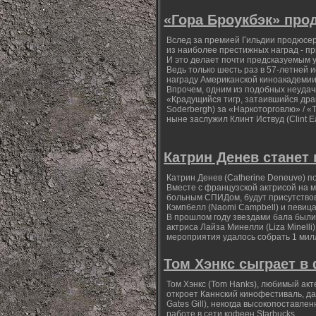
«Гора Броукбэк» про
Вслед за премией Гильдии продюсеро
из наиболее престижных наград - п
И это делает почти предсказуемым 
Ведь только шесть раз в 57-летней
награду Американской киноакадемии
Впрочем, одним из подобных неудачн
«Крадущийся тигр, затаившийся драк
Soderbergh) за «Наркоторговлю» / 
ныне заслужил Клинт Иствуд (Clint E
Катрин Денев станет 
Катрин Денев (Catherine Deneuve) п
Вместе с французской актрисой на м
больным СПИДом, будут присутствов
Кэмпбелл (Naomi Campbell) и певица
В прошлом году звездами бала были 
актриса Лайза Минелли (Liza Minelli
мероприятия удалось собрать 1 мил
Том Хэнкс сыграет в
Том Хэнкс (Tom Hanks), любимый акт
откроет Каннский кинофестиваль, да
Gates Gill), некогда высокопоставл
работе в сети кофеен Starbucks.