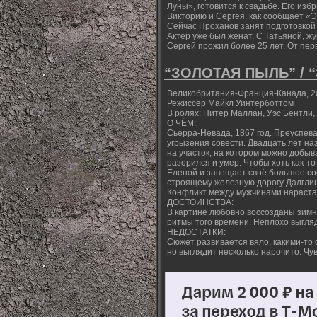
Луны», готовится к свадьбе. Его из
Викторию и Сергея, как сообщает «
Сейчас Проханов занят подготовкой
Актер уже был женат. С Татьяной, 
Сергей прожил более 25 лет. От перв
“ЗОЛОТАЯ ПЫЛЬ” / 
Великобритания-Франция-Канада, 2000
Режиссёр Майкл Уинтерботтом
В ролях: Питер Маллан, Уэс Бентли,
О ЧЁМ:
Сьерра-Невада, 1867 год. Преуспев
угрызения совести. Двадцать лет на
на участок, на котором можно добыв
разорился и умер. Чтобы хоть как-то
Еленой и завещает своё большое со
строящему железную дорогу Далглиш
Конфликт между мужчинами нарастае
ДОСТОИНСТВА:
В картине любовно воссозданы зимн
ритмы того времени. Неплохо выгля
НЕДОСТАТКИ:
Сюжет развивается вяло, какими-то
но выглядит несколько нарочито. Чув