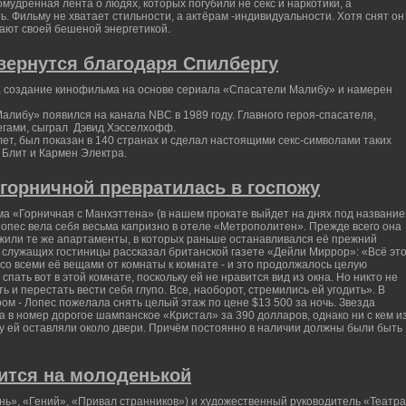
удренная лента о людях, которых погубили не секс и наркотики, а
. Фильму не хватает стильности, а актёрам -индивидуальности. Хотя снят он
ают своей бешеной энергетикой.
вернутся благодаря Спилбергу
а создание кинофильма на основе сериала «Спасатели Малибу» и намерен
либу» появился на канала NBC в 1989 году. Главного героя-спасателя,
егами, сыграл Дэвид Хэсселхофф.
ет, был показан в 140 странах и сделал настоящими секс-символами таких
 Блит и Кармен Электра.
горничной превратилась в госпожу
а «Горничная с Манхэттена» (в нашем прокате выйдет на днях под названи
опес вела себя весьма капризно в отеле «Метрополитен». Прежде всего она
ожили те же апартаменты, в которых раньше останавливался её прежний
служащих гостиницы рассказал британской газете «Дейли Миррор»: «Всё эт
о всеми её вещами от комнаты к комнате - и это продолжалось целую
 спать вот в этой комнате, поскольку ей не нравится вид из окна. Но никто не
ть и перестать вести себя глупо. Все, наоборот, стремились ей угодить». В
ром - Лопес пожелала снять целый этаж по цене $13 500 за ночь. Звезда
 в номер дорогое шампанское «Кристал» за 390 долларов, однако ни с кем и
ду ей оставляли около двери. Причём постоянно в наличии должны были быть
ится на молоденькой
нь», «Гений», «Привал странников») и художественный руководитель «Театра