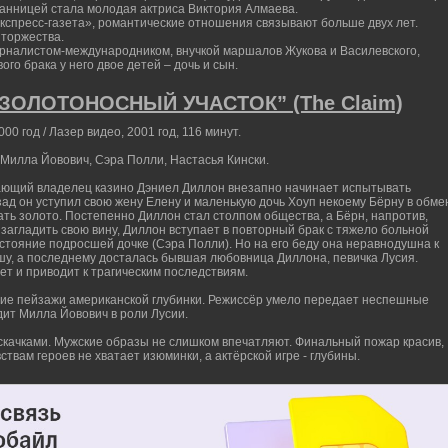
бранницей стала молодая актриса Виктория Алмаева.
Экспресс-газета», романтические отношения связывают больше двух лет.
 торжества.
журналистом-международником, внучкой маршалов Жукова и Василевского,
ого брака у него двое детей – дочь и сын.
“ЗОЛОТОНОСНЫЙ УЧАСТОК” (The Claim)
 год / Лазер видео, 2001 год, 116 минут.
 Милла Йовович, Сэра Полли, Настасья Кински.
ающий владелец казино Дэниел Диллон внезапно начинает испытывать
зад он уступил свою жену Елену и маленькую дочь Хоуп некоему Бёрну в обме
ать золото. Постепенно Диллон стал столпом общества, а Бёрн, напротив,
 загладить свою вину, Диллон вступает в повторный брак с тяжело больной
стояние подросшей дочке (Сэра Полли). Но на его беду она неравнодушна к
у, а последнему досталась бывшая любовница Диллона, певичка Лусия.
т и приводит к трагическим последствиям.
ие пейзажи американской глубинки. Режиссёр умело передает неспешные
дит Милла Йовович в роли Лусии.
 скачками. Мужские образы не слишком впечатляют. Финальный пожар красив,
ствам героев не хватает изюминки, а актёрской игре - глубины.