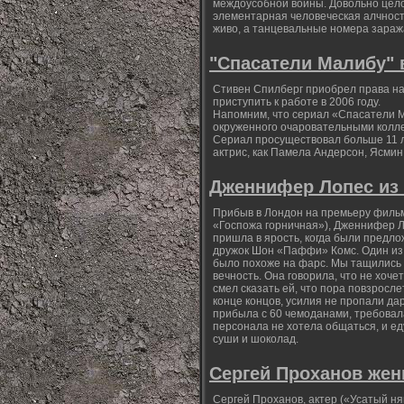
междоусобной войны. Довольно целом
элементарная человеческая алчность
живо, а танцевальные номера зараж
"Спасатели Малибу" 
Стивен Спилберг приобрел права н
приступить к работе в 2006 году.
Напомним, что сериал «Спасатели Ма
окруженного очаровательными колл
Сериал просуществовал больше 11 л
актрис, как Памела Андерсон, Ясмин
Дженнифер Лопес из 
Прибыв в Лондон на премьеру фильм
«Госпожа горничная»), Дженнифер Л
пришла в ярость, когда были предл
дружок Шон «Паффи» Комс. Один из 
было похоже на фарс. Мы тащились с
вечность. Она говорила, что не хочет
смел сказать ей, что пора повзросле
конце концов, усилия не пропали да
прибыла с 60 чемоданами, требовала
персонала не хотела общаться, и е
суши и шоколад.
Сергей Проханов жен
Сергей Проханов, актер («Усатый ня