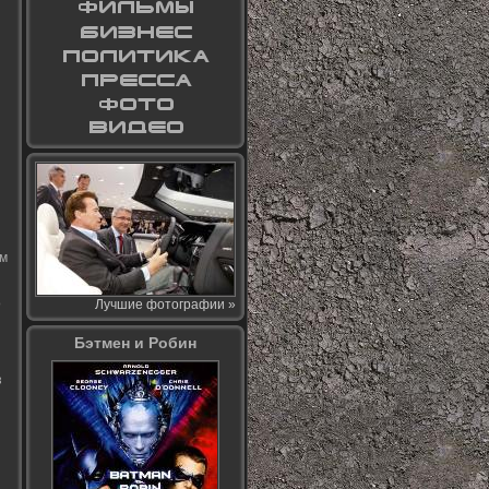
ем
о
Лучшие фотографии »
Бэтмен и Робин
з