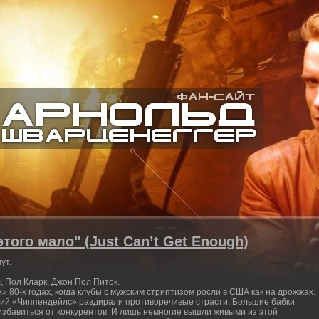
того мало" (Just Can’t Get Enough)
ут.
 Пол Кларк, Джон Пол Питок.
» 80-х годах, когда клубы с мужским стриптизом росли в США как на дрожжах.
ний «Чиппендейлс» раздирали противоречивые страсти. Большие бабки
збавиться от конкурентов. И лишь немногие вышли живыми из этой