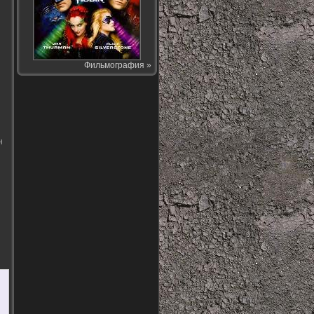
Фильмография »
н