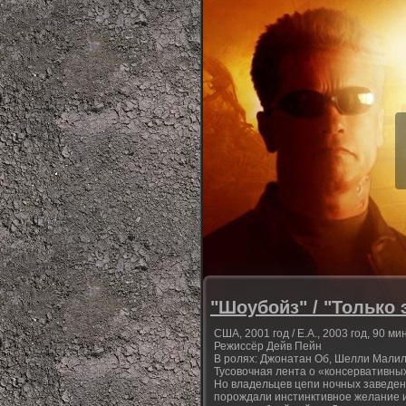
"Шоубойз" / "Только э
США, 2001 год / Е.А., 2003 год, 90 мин
Режиссёр Дейв Пейн
В ролях: Джонатан Об, Шелли Малил,
Тусовочная лента о «консервативных
Но владельцев цепи ночных заведе
порождали инстинктивное желание и