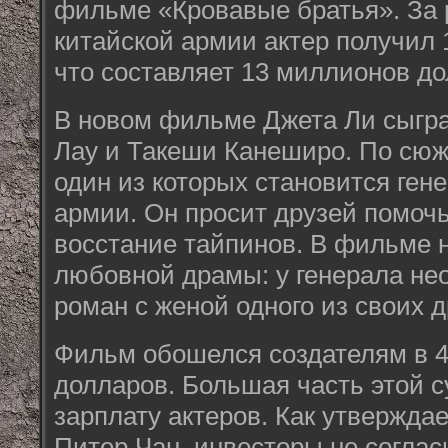
фильме «Кровавые братья». За 
китайской армии актер получил
что составляет 13 миллионов до
В новом фильме Джета Ли сыгра
Лау и Такеши Канеширо. По сюжет
один из которых становится ген
армии. Он просит друзей помоч
восстание тайпинов. В фильме 
любовной драмы: у генерала не
роман с женой одного из своих д
Фильм обошелся создателям в 
долларов. Большая часть этой 
зарплату актеров. Как утвержда
Питер Чан, инвесторы не согла