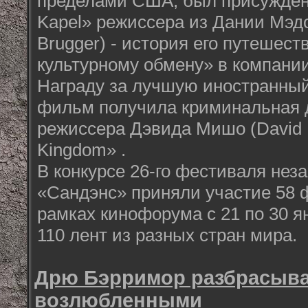
пределами США, был присужден
Kapel» режиссера из Дании Мэд
Brugger) - история его путешес
культурному обмену» в компании
Награду за лучшую иностранны
фильм получила криминальная 
режиссера Дэвида Мишо (David 
Kingdom» .
В конкурсе 26-го фестиваля нез
«Сандэнс» приняли участие 58 ф
рамках кинофорума с 21 по 30 
110 лент из разных стран мира.
Дрю Бэрримор разбрасыва
возлюбленными