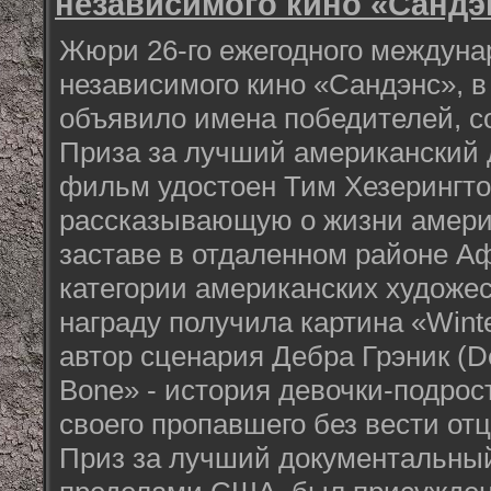
независимого кино «Сандэ
Жюри 26-го ежегодного междуна
независимого кино «Сандэнс», в 
объявило имена победителей, с
Приза за лучший американский
фильм удостоен Тим Хезерингтон
рассказывающую о жизни америк
заставе в отдаленном районе Аф
категории американских худож
награду получила картина «Winte
автор сценария Дебра Грэник (De
Bone» - история девочки-подро
своего пропавшего без вести отц
Приз за лучший документальны