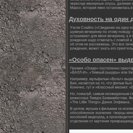
чересчур манерные опусы, далекие 
Марсо, которая явно остановилась в
Духовность на один 
Уэсли Снайпс («Свидание на одну но
шумную вечеринку по этому поводу. 
устраивают для меня вечеринку, а я 
рождения надо отмечать с помпой и 
об этом не расскажешь. Это все личн
рождения, может знать его приятель
«Особо опасен» выдв
Премия «Оскар» постепенно приоткр
«ВАЛЛ-И», «Темный рыцарь» или Хи
Например, мульфильм «Вольт» выдви
Вая, несмотря на то, что фильм был
Конечно, тут и »Классный мюзикл: «
Но, пожалуй, самым неожиданным ст
режиссера Тимура Бекмамбетова. Фил
«The Little Things» Дэнни Элфмана.
В целом, музыка к фильмам за искл
обособленное значение: творцы кино
кособокий видеоряд, а производите
отделении от картинки превращающи