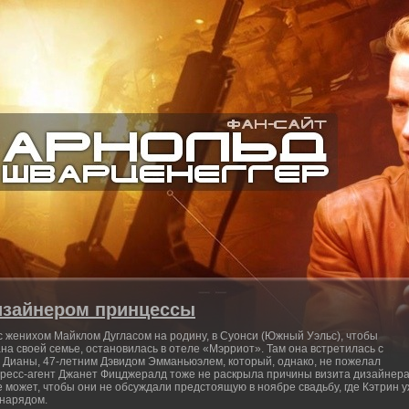
изайнером принцессы
с женихом Майклом Дугласом на родину, в Суонси (Южный Уэльс), чтобы
а своей семье, остановилась в отеле «Мэрриот». Там она встретилась с
 Дианы, 47-летним Дэвидом Эмманьюэлем, который, однако, не пожелал
 пресс-агент Джанет Фицджералд тоже не раскрыла причины визита дизайнер
е может, чтобы они не обсуждали предстоящую в ноябре свадьбу, где Кэтрин у
 нарядом.