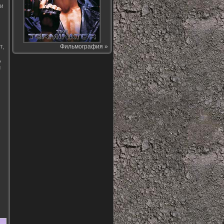
фи
т,
Фильмография »
ь
м