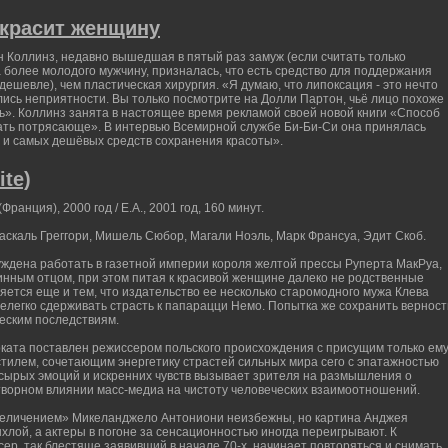
 красит женщину
н Коллинз, недавно вышедшая в пятый раз замуж (если считать только
 более молодого мужчину, призналась, что есть средство для поддержания
 дешевле), чем пластическая хирургия. «Я думаю, что липоксация - это нечто
ались неприятности. Вы только посмотрите на Долли Партон, чьё лицо похоже
еть». Коллинз занята в настоящее время рекламой своей новой книги «Способ
вать потрясающе». В интервью Всемирной службе Би-Би-Си она принялась
их и самых дешёвых средств сохранения красоты».
ite)
(Франция), 2000 год / Е.А., 2001 год, 160 минут.
аскаль Греггори, Мишель Сюбор, Магали Ноэль, Марк Франсуа, Эдит Скоб.
дена работать в газетной империи короля желтой прессы Руперта МакРуа,
инным отцом, при этом питая к красивой женщине далеко не родственные
ляется еще и тем, что издательство ее несколько старомодного мужа Клева
елегко сдерживать страсть к папарацци Немо. Попытка же сохранить верност
ческим последствиям.
оката поставлен режиссером польского происхождения с присущим только ем
тилем, сочетающим энергетику страстей сильных мира сего с эпатажностью
сырых эмоций и искренних чувств вызывает зрителя на размышления о
етворном влиянии масс-медиа на чистоту человеческих взаимоотношений.
еличением» Микеланджело Антониони неизбежны, но картина Анджея
хлой, а актеры в погоне за сенсационностью иногда переигрывают. К
ер, так блестяще заявивший в начале 70-х, начинает повторяться и снимать