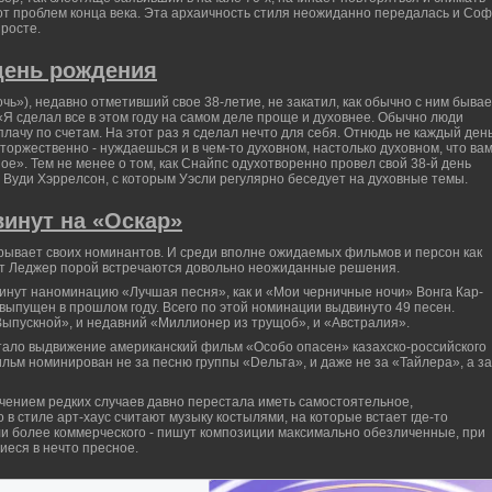
от проблем конца века. Эта архаичность стиля неожиданно передалась и Со
 росте.
день рождения
чь»), недавно отметивший свое 38-летие, не закатил, как обычно с ним бывае
«Я сделал все в этом году на самом деле проще и духовнее. Обычно люди
плачу по счетам. На этот раз я сделал нечто для себя. Отнюдь не каждый ден
торжественно - нуждаешься и в чем-то духовном, настолько духовном, что ва
ое». Тем не менее о том, как Снайпс одухотворенно провел свой 38-й день
 Вуди Хэррелсон, с которым Уэсли регулярно беседует на духовные темы.
инут на «Оскар»
ывает своих номинантов. И среди вполне ожидаемых фильмов и персон как
т Леджер порой встречаются довольно неожиданные решения.
нут наноминацию «Лучшая песня», как и «Мои черничные ночи» Вонга Кар-
 выпущен в прошлом году. Всего по этой номинации выдвинуто 49 песен.
Выпускной», и недавний «Миллионер из трущоб», и «Австралия».
ало выдвижение американский фильм «Особо опасен» казахско-российского
ьм номинирован не за песню группы «Dельта», и даже не за «Тайлера», а за
ючением редких случаев давно перестала иметь самостоятельное,
 в стиле арт-хаус считают музыку костылями, на которые встает где-то
ли более коммерческого - пишут композиции максимально обезличенные, при
еся в нечто пресное.