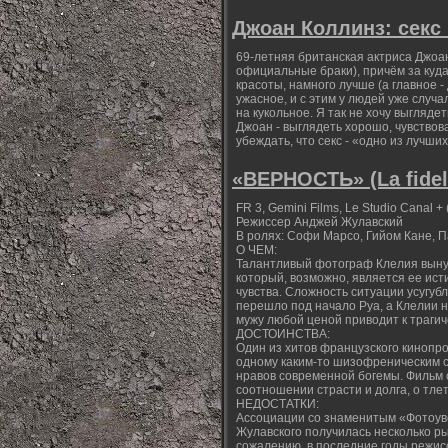
Джоан Коллинз: секс
69-летняя британская актриса Джоа
официальные браки), причём за куда
красоты, намного лучше (а главное -
ужасное, и с этим у людей уже случ
на кукольное. Я так не хочу выгляд
Джоан - выглядеть хорошо, чувство
убеждать, что секс - «одно из лучш
«ВЕРНОСТЬ» (La fidel
FR 3, Gemini Films, Le Studio Canal + 
Режиссер Анджей Жулавский
В ролях: Софи Марсо, Гийом Кане, П
О ЧЕМ:
Талантливый фотограф Клелия вынуж
который, возможно, является ее ист
чувства. Сложность ситуации усугуб
перешло под начало Руа, а Клелии н
мужу любой ценой приводит к траги
ДОСТОИНСТВА:
Один из хитов французского кинопр
одному каким-то шизофреническим с
нравов современной богемы. Фильм 
соотношении страсти и долга, о тл
НЕДОСТАТКИ:
Ассоциации со знаменитым «Фотоув
Жулавского получилась несколько ры
сожалению, в последние годы режисс