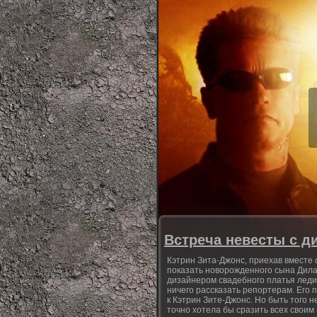
Встреча невесты с д
Кэтрин Зита-Джонс, приехав вместе 
показать новорожденного сына Дилан
дизайнером свадебного платья леди
ничего рассказать репортерам. Его
к Кэтрин Зите-Джонс. Но быть того н
точно хотела бы сразить всех своим