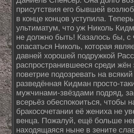
Даниель Спенсер. Она долго во
присутствия его бывшей возлюб
в конце концов уступила. Тепер
ультиматум, что уж Николь Кидм
не должно быть! Казалось бы, с 
опасаться Николь, которая явля
давней хорошей подружкой Расс
распространившееся среди жён 
поветрие подозревать на всякий
разведённая Кидман просто-таки
мужчинами-звёздами подряд, за
всерьёз обеспокоиться, чтобы 
бракосочетании её жениха не ув
венца. Пожалуй, ещё больше нев
находящаяся ныне в зените сла