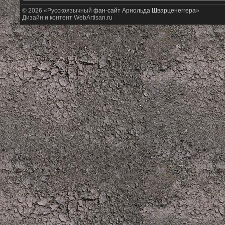
© 2026 «Русскоязычный
фан-сайт Арнольда Шварценеггера
»
Дизайн и контент WebArtisan.ru