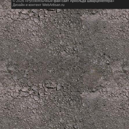
© 2026 «Русскоязычный
фан-сайт Арнольда Шварценеггера
»
Дизайн и контент WebArtisan.ru