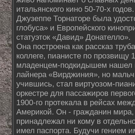
итальянского кино 50-70-х годов
Джузеппе Торнаторе была удост
глобуса» и Европейского кинопр
статуэток «Давид» Донателло».
Она построена как рассказ труб
коллеге, пианисте по прозвищу 1
младенцем-подкидышем нашел ко
лайнера «Вирджиния», но мальчи
учившись, стал виртуозом-пиан
оркестре для пассажиров первог
1900-го протекала в рейсах меж
Америкой. Он - гражданин мира,
принадлежал ни кому в отдельно
имел паспорта. Будучи гением 