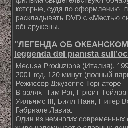
фильма свидетельствуют обнару
которые, судя по оформлению, 
раскладывать DVD с «Местью си
обнаружены.
"ЛЕГЕНДА ОБ ОКЕАНСКОМ
leggenda del pianista sull’o
Medusa Produzione (Италия), 1998
2001 год, 120 минут (полный вар
Режиссёр Джузеппе Торнаторе
В ролях: Тим Рот, Прюит Тейлор
Уильямс III, Билл Нанн, Питер 
Габриэле Лавиа.
Один из немногих современных
живо напоминает о славных день