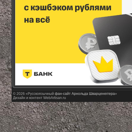
© 2026 «Русскоязычный
фан-сайт Арнольда Шварценеггера
»
Дизайн и контент WebArtisan.ru