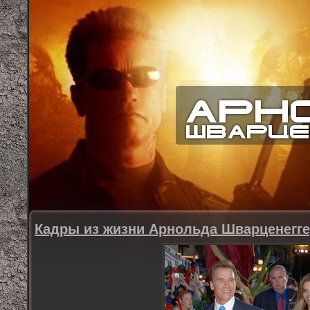
Кадры из жизни Арнольда Шварценегг