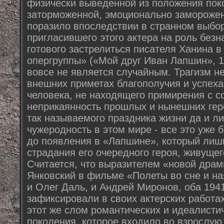
физически выведенной из положения пок
заторможенной, эмоционально замороженн
поразило впоследствии в странном выбо
пригласившего этого актера на роль без
готового застрелиться писателя Ханина 
опергруппы» («Мой друг Иван Лапшин», 19
вовсе не является случайным. Трагизм н
внешних приметах благополучия и успеха
человека, не находящего примирения с с
неприкаянность прошлых и нынешних гер
так называемого праздника жизни да и 
чужеродность в этом мире - все это уж
до появления в «Лапшине», который лиш
страдания его очередного героя, живуще
Считается, что выразителем «новой драм
Янковский в фильме «Полеты во сне и ная
и Олег Даль, и Андрей Миронов, оба 194
зафиксировали в своих актерских работах
этот же слом романтических и идеалистич
поколения, которое входило во взрослую