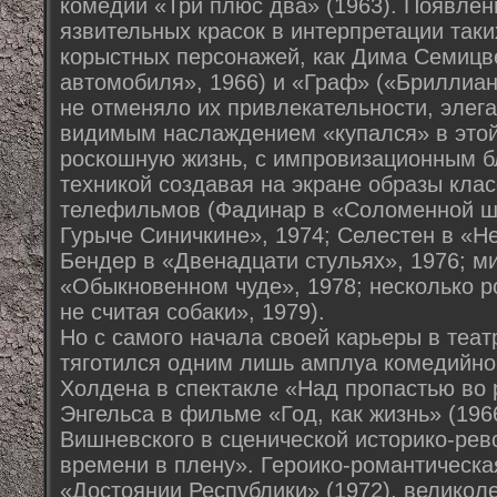
комедии «Три плюс два» (1963). Появлен
язвительных красок в интерпретации таки
корыстных персонажей, как Дима Семицв
автомобиля», 1966) и «Граф» («Бриллиан
не отменяло их привлекательности, элега
видимым наслаждением «купался» в этой
роскошную жизнь, с импровизационным б
техникой создавая на экране образы клас
телефильмов (Фадинар в «Соломенной ш
Гурыче Синичкине», 1974; Селестен в «Н
Бендер в «Двенадцати стульях», 1976; м
«Обыкновенном чуде», 1978; несколько р
не считая собаки», 1979).
Но с самого начала своей карьеры в теат
тяготился одним лишь амплуа комедийног
Холдена в спектакле «Над пропастью во
Энгельса в фильме «Год, как жизнь» (196
Вишневского в сценической историко-ре
времени в плену». Героико-романтическа
«Достоянии Республики» (1972), великол