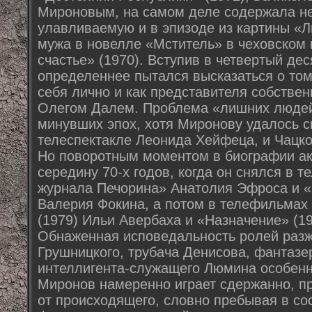
Мироновым, на самом деле содержала н
улавливаемую и в эпизоде из картины «Лю
мужа в новелле «Мститель» в чеховском
счастье» (1970). Вступив в четвертый дес
определеннее пытался высказаться о том,
себя лично и как представителя собствен
Олегом Далем. Проблема «лишних людей»
минувших эпох, хотя Миронову удалось с
телеспектакле Леонида Хейфеца, и Чацко
Но поворотным моментом в биографии ак
середину 70-х годов, когда он снялся в 
журнала Печорина» Анатолия Эфроса и 
Валерия Фокина, а потом в телефильмах
(1979) Ильи Авербаха и «Назначение» (1
Обнаженная исповедальность ролей разж
Грушницкого, трубача Денисова, фантазе
интеллигента-служащего Люмина особенн
Миронов намеренно играет сдержанно, п
от происходящего, словно пребывая в с