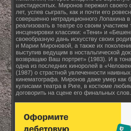
шестидесятых. Миронов пережил своего о
лет, успев сыграть, как и почти его рове
совершенно нетрадиционного Лопахина в
реализовать в театре со своим участием
инсценировки классики: «Тени» и «Бешен
своеобразную дань искусству своих роди
и Марии Мироновой, а также их поколени
выступив ведущим в ностальгической до
возвращаю Ваш портрет» (1983). И в тон
одна из последних киноролей в «Человек
(1987) о страстной увлеченности наивны
кинематографа. Миронов даже умер как б
кулисами театра в Риге, в костюме любим
договорить на сцене его финальных слов