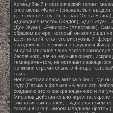
Комедийный и сатирический талант моло
спектаклях «Клоп» (сначала был введен 
десятилетие спустя сыграл Олега Баяна),
«Доходное место» (Жадов), «Дон Жуан, и
(Дон Жуан), «Ревизор» (Хлестаков). Са
образом актера, который он воплощал на
десятилетий, стал его виртуозный, феер
праздничный, легкий и воздушный Фигар
Андрей Миронов чаще всего производил 
беспечного, вечно неунывающего, искря
темпераментом, не останавливающегося 
по жизни стремительного Фигаро, который,
там».
Невероятная слава актера в кино, где он
году (Петька в фильме «А если это любов
созданию этого раскрепощенного и летуч
Миронов действительно играл на экране 
симпатичных парней, с удовольствием не
таковы Юрка в «Моем младшем брате» (1