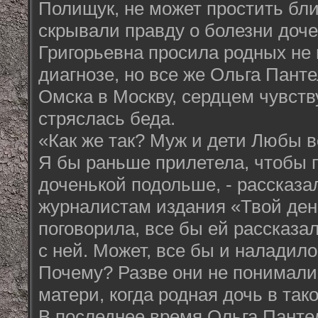
Полищук, не может простить бли
скрывали правду о болезни доч
Григорьевна просила родных не
диагнозе, но все же Ольга Пант
Омска в Москву, сердцем чувству
стряслась беда.
«Как же так? Муж и дети Любы в
Я бы раньше прилетела, чтобы 
доченькой подольше, - рассказ
журналистам издания «Твой ден
поговорила, все бы ей рассказа
с ней. Может, все бы и наладило
Почему? Разве они не понимали,
матери, когда родная дочь в та
В последнее время Ольга Панте