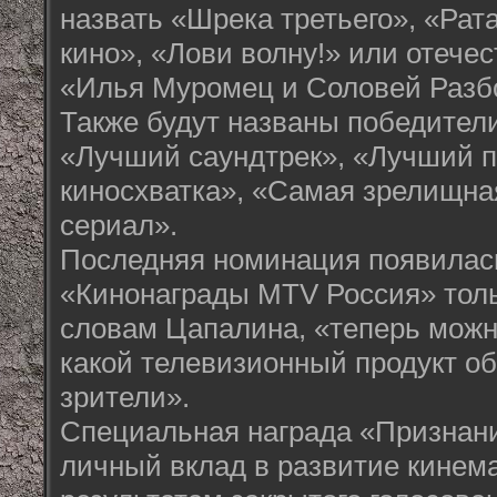
назвать «Шрека третьего», «Рат
кино», «Лови волну!» или отеч
«Илья Муромец и Соловей Разб
Также будут названы победител
«Лучший саундтрек», «Лучший 
киносхватка», «Самая зрелищна
сериал».
Последняя номинация появилас
«Кинонаграды MTV Россия» тольк
словам Цапалина, «теперь можно
какой телевизионный продукт 
зрители».
Специальная награда «Признани
личный вклад в развитие кинем