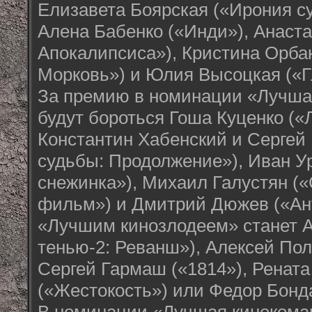
Елизавета Боярская («Ирония с
Алена Бабенко («Инди»), Анаст
Апокалипсиса»), Кристина Орба
Морковь») и Юлия Высоцкая («Г
За премию в номинации «Лучша
будут бороться Гоша Куценко (
Константин Хабенский и Сергей
судьбы: Продолжение»), Иван Ур
снежинка»), Михаил Галустян 
фильм») и Дмитрий Дюжев («Ан
«Лучшим кинозлодеем» станет А
тенью-2: Реванш»), Алексей Полу
Сергей Гармаш («1814»), Ренат
(«Жестокость») или Федор Бонда