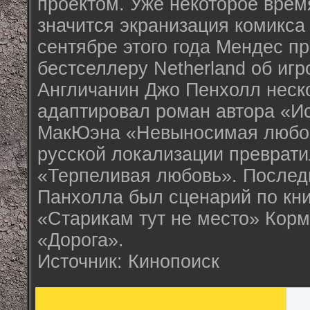
проектом. Уже некоторое врем
значится экранизация комикса 
сентябре этого года Мендес п
бестселлеру Netherland об игро
Англичанин Джо Пенхолл неско
адаптировал роман автора «И
МакЮэна «Невыносимая любов
русской локализации преврат
«Терпеливая любовь». Послед
Панхолла был сценарий по кни
«Старикам тут не место» Кор
«Дорога».
Источник: Кинопоиск