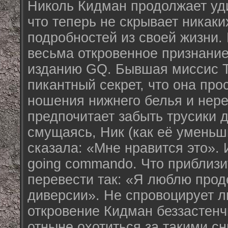
Николь Кидман продолжает уди
что теперь не скрывает никак
подробностей из своей жизни.
весьма откровенное признани
изданию GQ. Бывшая миссис Т
пикантный секрет, что она про
ношения нижнего белья и неред
предпочитает забыть трусики 
смущаясь, Ник (как её уменьш
сказала: «Мне нравится это». И
going commando. Что приблиз
перевести так: «Я люблю про
диверсии». Не спровоцирует л
откровение Кидман беззастен
отныне охотиться за такими с