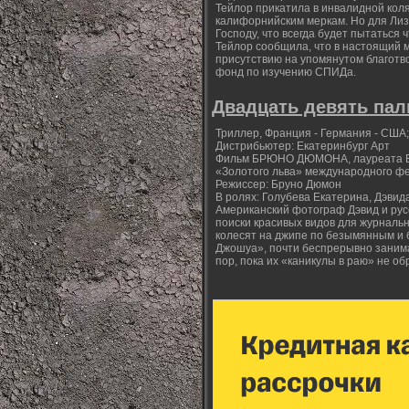
Тейлор прикатила в инвалидной коля
калифорнийским меркам. Но для Лиз 
Господу, что всегда будет пытаться
Тейлор сообщила, что в настоящий м
присутствию на упомянутом благотв
фонд по изучению СПИДа.
Двадцать девять пал
Триллер, Франция - Германия - США;
Дистрибьютер: Екатеринбург Арт
Фильм БРЮНО ДЮМОНА, лауреата Бо
«Золотого льва» международного ф
Режиссер: Бруно Дюмон
В ролях: Голубева Екатерина, Дэвида
Американский фотограф Дэвид и рус
поиски красивых видов для журналь
колесят на джипе по безымянным и 
Джошуа», почти беспрерывно занима
пор, пока их «каникулы в раю» не 