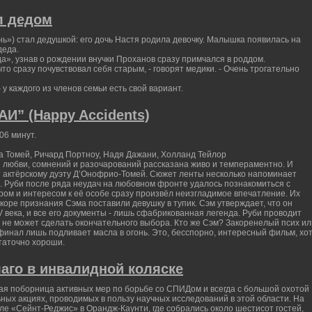
л дедом
ь») стал дедушкой: его дочь Настя родила девочку. Малышка появилась на
деда.
а», узнав о рождении внучки Проханов сразу примчался в роддом.
то сразу почувствовал себя старым, - говорят медики. - Очень трогательно
у каждого из членов семьи есть свой вариант.
” (Happy Accidents)
06 минут.
а Томей, Ричард Портноу, Надя Дажани, Холланд Тейлор
я любви, сомнений и разочарований рассказана живо и темпераментно. И
т актёрскому дуэту Д’Онофрио-Томей. Сюжет ленты несколько напоминает
. Руби после ряда неудач на любовном фронте удалось познакомиться с
ром и интересом к её особе сразу произвёл неизгладимое впечатление. Их
коре признания Сэма поставили девушку в тупик. Сэм утверждает, что он
века, и все его документы - лишь сфабрикованная легенда. Руби проводит
 не может сделать окончательного выбора. Кто же Сэм? Закоренелый псих ил
инал лишь подливает масла в огонь. Это, бесспорно, интересный фильм, хо
таточно хороши.
лаго в инвалидной коляске
вая поборница активных мер по борьбе со СПИДом и всегда с большой охотой
ных акциях, проводимых в пользу научных исследований в этой области. На
е «Сейнт-Реджис» в Орандж-Каунти, где собрались около шестисот гостей,