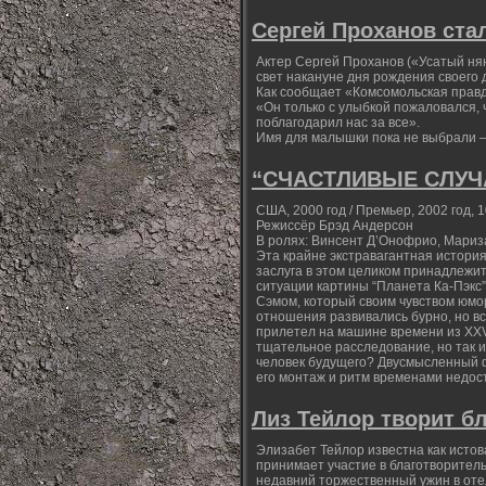
Сергей Проханов ста
Актер Сергей Проханов («Усатый нян
свет накануне дня рождения своего 
Как сообщает «Комсомольская правд
«Он только с улыбкой пожаловался, ч
поблагодарил нас за все».
Имя для малышки пока не выбрали – 
“СЧАСТЛИВЫЕ СЛУЧАИ
США, 2000 год / Премьер, 2002 год, 1
Режиссёр Брэд Андерсон
В ролях: Винсент Д’Онофрио, Мариз
Эта крайне экстравагантная истори
заслуга в этом целиком принадлежи
ситуации картины “Планета Ка-Пэкс”
Сэмом, который своим чувством юмо
отношения развивались бурно, но вс
прилетел на машине времени из XXV 
тщательное расследование, но так и
человек будущего? Двусмысленный ф
его монтаж и ритм временами недос
Лиз Тейлор творит б
Элизабет Тейлор известна как исто
принимает участие в благотворитель
недавний торжественный ужин в отел