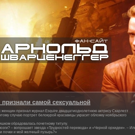
 признали самой сексуальной
х женщин признал журнал Esquire двадцатиоднолетнюю актрису Скарлетт
о этому случаю портрет белокурой красавицы украсит обложку ноябрьского
лишком обрадовалась почетному титулу.
мозги? – вопрошает звезда «Трудностей перевода» и «Черной орхидеи». – Ил
и почки и мой желчный пузырь?»