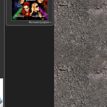
Фильмография »
и