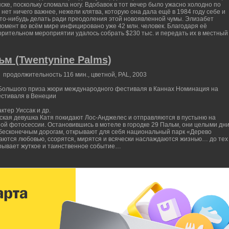
ске, поскольку сломала ногу. Вдобавок в тот вечер было ужасно холодно по
нет ничего важнее, нежели клятва, которую она дала ещё в 1984 году себе и
 что-нибудь делать ради преодоления этой новоявленной чумы. Элизабет
омент во всём мире инфицировано уже 42 млн. человек. Благодаря её
орительном мероприятии удалось собрать $230 тыс. и передать их в местный
ьм (Twentynine Palms)
 продолжительность 116 мин., цветной, PAL, 2003
льшого приза жюри международного фестиваля в Каннах Номинация на
естиваля в Венеции
ктер Уиссак и др.
ская девушка Катя покидают Лос-Анджелес и отправляются в пустыню на
ной фотосессии. Остановившись в мотеле в городке 29 Пальм, они целыми дн
бесконечным дорогам, открывают для себя национальный парк «Дерево
ются любовью, ссорятся, мирятся и всячески наслаждаются жизнью… до тех
обрывает жуткое и таинственное событие…