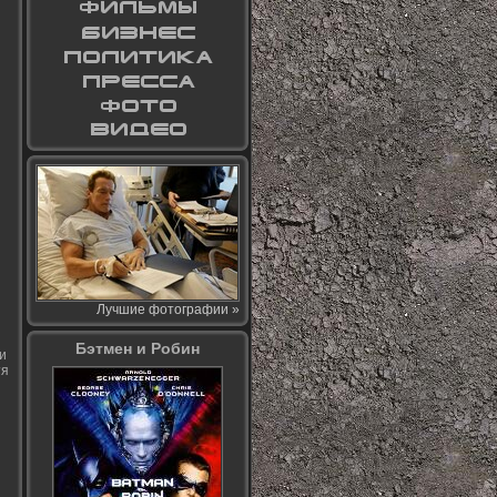
Лучшие фотографии »
Бэтмен и Робин
и
тя