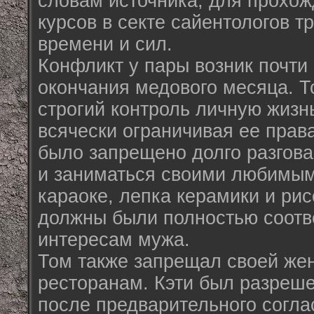
словам источника, для прохо
курсов в секте сайентологов т
времени и сил.
Конфликт у пары возник почти
окончания медового месяца. Т
строгий контроль личную жизн
всячески ограничивая ее права
было запрещено долго разгова
и заниматься своими любимыми
караоке, лепка керамики и ри
должны были полностью соотв
интересам мужа.
Том также запрещал своей жен
ресторанам. Кэти был разреше
после предварительного согла