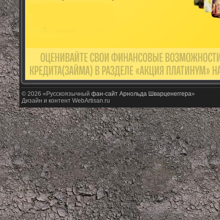
© 2026 «Русскоязычный
фан-сайт Арнольда Шварценеггера
»
Дизайн и контент WebArtisan.ru