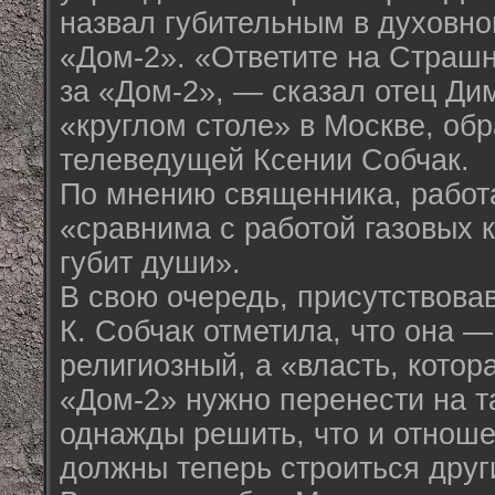
назвал губительным в духовно
«Дом-2». «Ответите на Страшн
за «Дом-2», — сказал отец Ди
«круглом столе» в Москве, об
телеведущей Ксении Собчак.
По мнению священника, работа
«сравнима с работой газовых 
губит души».
В свою очередь, присутствов
К. Собчак отметила, что она —
религиозный, а «власть, котор
«Дом-2» нужно перенести на т
однажды решить, что и отнош
должны теперь строиться друг