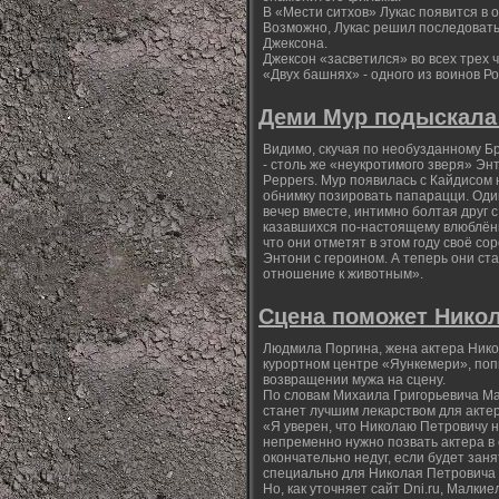
В «Мести ситхов» Лукас появится в
Возможно, Лукас решил последовать
Джексона.
Джексон «засветился» во всех трех 
«Двух башнях» - одного из воинов Р
Деми Мур подыскала 
Видимо, скучая по необузданному Б
- столь же «неукротимого зверя» Эн
Peppers. Мур появилась с Кайдисом
обнимку позировать папарацци. Один
вечер вместе, интимно болтая друг с
казавшихся по-настоящему влюблённы
что они отметят в этом году своё со
Энтони с героином. А теперь они ст
отношение к животным».
Сцена поможет Никол
Людмила Поргина, жена актера Нико
курортном центре «Яункемери», поп
возвращении мужа на сцену.
По словам Михаила Григорьевича Ма
станет лучшим лекарством для актер
«Я уверен, что Николаю Петровичу н
непременно нужно позвать актера в 
окончательно недуг, если будет зан
специально для Николая Петровича
Но, как уточняет сайт Dni.ru, Малк