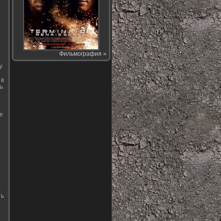
Фильмография »
у
 в
ь
е
а
ть