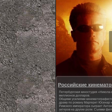
Российские кинемат
Петербургская киностудия «Никола-
миллионов долларов.
Общими усилиями кинематографисты
драму по роману Маргерит Юсенар 
Римского императора сыграет Анто
актеров на другие роли. Съемки фил