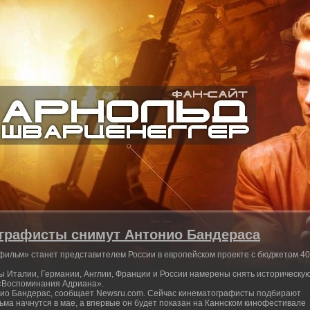
ографисты снимут Антонио Бандераса
фильм» станет представителем России в европейском проекте с бюджетом 40
 Италии, Германии, Англии, Франции и России намерены снять историческу
«Воспоминания Адриана».
нио Бандерас, сообщает Newsru.com. Сейчас кинематографисты подбирают
ьма начнутся в мае, а впервые он будет показан на Каннском кинофестивале