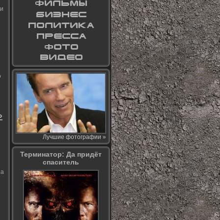
ии
о
»
Лучшие фотографии »
Терминатор: Да придёт
спаситель
 а