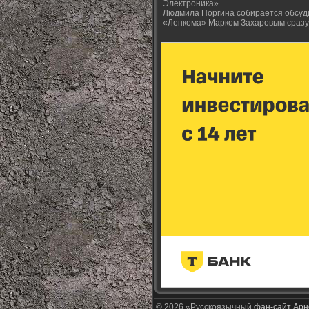
Электроника».
Людмила Поргина собирается обсуд
«Ленкома» Марком Захаровым сразу 
© 2026 «Русскоязычный
фан-сайт Арн