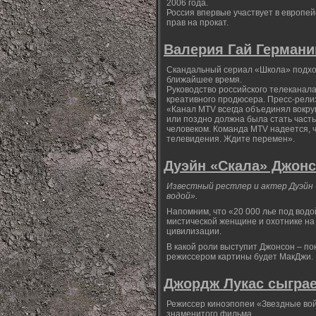
2006 года.
Россия впервые участвует в европей
прав на прокат.
Валерия Гай Германи
Скандальный сериал «Школа» подходи
ближайшее время.
Руководство российского телеканала
креативного продюсера. Пресс-релиз
«Канал MTV всегда объединял вокру
или поздно должна была стать част
человеком. Команда MTV надеется, ч
телевидения. Ждите перемен».
Дуэйн «Скала» Джонсо
Известный рестлер и актер Дуэйн 
водой».
Напомним, что «20 000 лье под водо
мистической женщине и охотнике на 
цивилизации.
В какой роли выступит Джонсон – пок
режиссером картины будет МакДжи.
Джордж Лукас сыграе
Режиссер киноэпопеи «Звездные вой
знаменитого фильма.