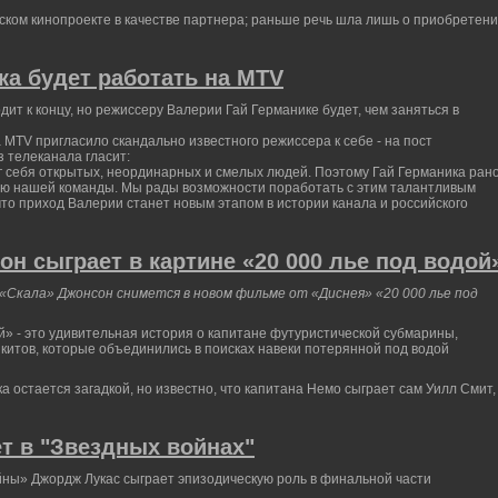
ском кинопроекте в качестве партнера; раньше речь шла лишь о приобретен
ка будет работать на MTV
т к концу, но режиссеру Валерии Гай Германике будет, чем заняться в
 MTV пригласило скандально известного режиссера к себе - на пост
 телеканала гласит:
г себя открытых, неординарных и смелых людей. Поэтому Гай Германика ран
ью нашей команды. Мы рады возможности поработать с этим талантливым
то приход Валерии станет новым этапом в истории канала и российского
н сыграет в картине «20 000 лье под водой
«Скала» Джонсон снимется в новом фильме от «Диснея» «20 000 лье под
й» - это удивительная история о капитане футуристической субмарины,
китов, которые объединились в поисках навеки потерянной под водой
а остается загадкой, но известно, что капитана Немо сыграет сам Уилл Смит,
т в "Звездных войнах"
ны» Джордж Лукас сыграет эпизодическую роль в финальной части