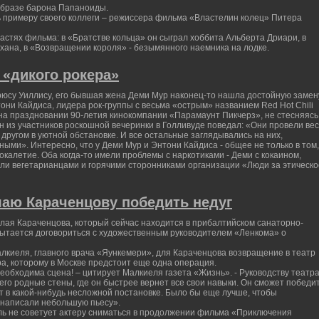
 образе барона Папаноиды.
 примеру своего коллеги – режиссера фильма «Властелин колец» Питера
частях фильма: в «Братстве кольца» он сыграл хоббита Альберта Дриари, в
охана, в «Возвращении короля» - безымянного наемника на лодке.
«дикого рокера»
рюсу Уиллису, его бывшая жена Деми Мур наконец-то нашла достойную замен
тони Кайдиса, лидера рок-группы с весьма «острым» названием Red Hot Chili
 на праздновании 90-летия кинокомпании «Парамаунт Пикчерз», не стесняясь
 из участников роскошной вечеринки в Голливуде поведал: «Они провели вес
 другом в уютной обстановке. И все остальные заглядывались на них,
ми». Интересно, что у Деми Мур и Энтони Кайдиса - общее не только в том,
рокалетие. Оба когда-то имели проблемы с наркотиками - Деми с кокаином,
али вегетарианцами и горячими сторонниками организации «Люди за этическо
аю Караченцову победить недуг
лая Караченцова, который сейчас находится в прибалтийском санаторно-
ытается договориться с художественным руководителем «Ленкома» о
лкиеля, главного врача «Яункемери», для Караченцова возвращение в театр
а, которому в Москве предстоит еще одна операция.
еобходима сцена! – цитирует Малкиеля газета «Жизнь». - Руководству театр
его родные стены, где он быстрее вернет все свои навыки. Он сможет победи
ят в какой-нибудь несложной постановке. Было бы еще лучше, чтобы
 написали небольшую пьесу».
иель не советует актеру сниматься в продолжении фильма «Приключения