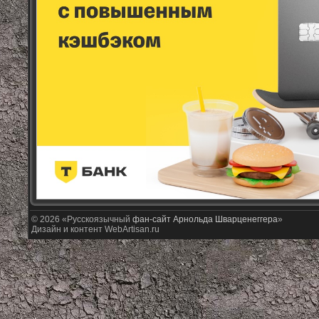
© 2026 «Русскоязычный
фан-сайт Арнольда Шварценеггера
»
Дизайн и контент WebArtisan.ru