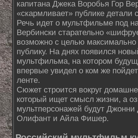
капитана Джека Воробья Гор Ве
«скармливает» публике детали с
Речь идет о мультфильме под н
Вербински старательно «шифруе
возможно с целью максимально 
публику. На днях появился новы
мультфильма, на котором будущ
впервые увидел о ком же пойде
ленте.
Сюжет строится вокруг домашне
который ищет смысл жизни, а о
мультперсонажей будут Джонни 
Олифант и Айла Фишер.
Российский мультфильм к