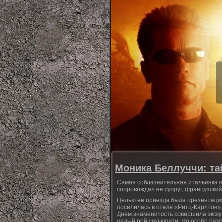
Моника Беллуччи: та
Самая соблазнительная итальянка в 
сопровождал ее супруг, французский
Целью ее приезда была презентация 
поселилась в отеле «Ритц-Карлтон»,
Днем знаменитость совершила экску
целый рой секьюрити. Но особо разгу