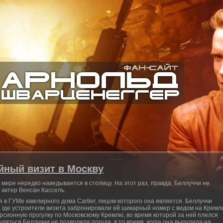
йный визит в Москву
мире нередко наведывается в столицу. На этот раз, правда, Беллуччи не
 актер Венсан Кассель.
в ГУМе ювелирного дома Cartier, лицом которого она является. Беллуччи
 где устроители визита забронировали ей шикарный номер с видом на Кремль
рсионную прогулку по Московскому Кремлю, во время которой за ней плелся
ляться Беллуччи не позволила погода, в то время, когда она вырулила на