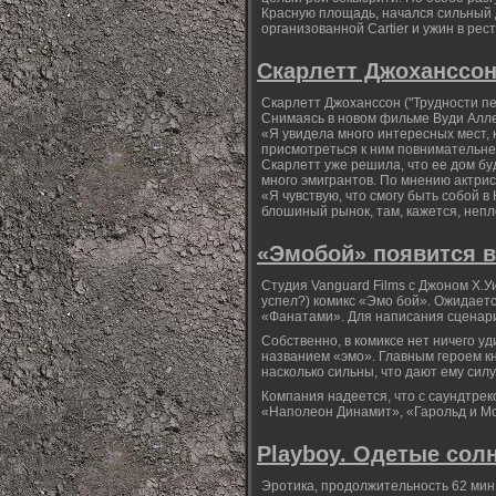
Красную площадь, начался сильный 
организованной Cartier и ужин в ре
Скарлетт Джоханссон
Скарлетт Джоханссон ("Трудности пе
Снимаясь в новом фильме Вуди Алле
«Я увидела много интересных мест, к
присмотреться к ним повнимательне
Скарлетт уже решила, что ее дом бу
много эмигрантов. По мнению актри
«Я чувствую, что смогу быть собой в
блошиный рынок, там, кажется, непл
«Эмобой» появится в
Студия Vanguard Films с Джоном Х.У
успел?) комикс «Эмо бой». Ожидаетс
«Фанатами». Для написания сценар
Собственно, в комиксе нет ничего у
названием «эмо». Главным героем кн
насколько сильны, что дают ему силу
Компания надеется, что с саундтре
«Наполеон Динамит», «Гарольд и М
Playboy. Одетые солн
Эротика, продолжительность 62 мин.