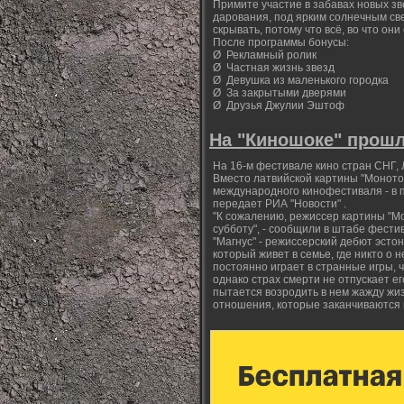
Примите участие в забавах новых з
дарования, под ярким солнечным св
скрывать, потому что всё, во что они
После программы бонусы:
Ø Рекламный ролик
Ø Частная жизнь звезд
Ø Девушка из маленького городка
Ø За закрытыми дверями
Ø Друзья Джулии Эштоф
На "Киношоке" прош
На 16-м фестивале кино стран СНГ, 
Вместо латвийской картины "Монотон
международного кинофестиваля - в 
передает РИА "Новости" .
"К сожалению, режиссер картины "М
субботу", - сообщили в штабе фести
"Магнус" - режиссерский дебют эсто
который живет в семье, где никто о
постоянно играет в странные игры, 
однако страх смерти не отпускает ег
пытается возродить в нем жажду жи
отношения, которые заканчиваются