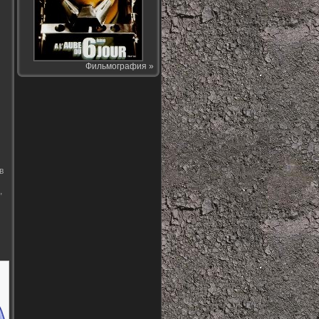
Фильмография »
в
,