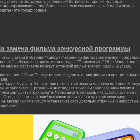
везд знаменитого журнала «Плейбой»! Встречайте горячие молодые
етом открывающие перед Вами свои самые сокровенные тайны. Им нечего
 одеты - это только солнце!
ла замена фильма конкурсной программы
Литвы, Латвии и Эстонии "Киношок" заменили фильм в конкурсной программе.
ность" - обладателя приза жюри конкурса "Перспективы" 29-го Московского
пятницу на фестивале покажут эстонский фильм "Магнус" Кадри Кыусаар,
онотонность" Юрис Пошкус не успел сделать копию фильма и приедет только 
валя.
нки Кадри Кыусаар. Это история о впечатлительном мальчике по имени Магнус
 нем не заботится. С рождения он страдает тяжелым заболеванием легких и
чтобы заглушить страх смерти. Через десять лет мальчика удается вылечить,
о. Отец, осознав свои ошибки в воспитании сына и чувствуя свою вину,
зни. Между сыном и отцом устанавливаются довольно странные и непростые
 необычно.