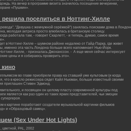
дождь. На вечер в программе визита значилось посещение вечеринки,
сторане «Пушкин».
 решила поселиться в Ноттинг-Хилле
ревода", "Девушка с жемчужной серёжкой") занялась поисками дома в Лондон
на, молодая актриса просто влюбилась в британскую столицу.
огда работала там, - говорит Скарлетт, - и теперь, думаю, самое время
е».
дет в Ноттинг-Хилле – шумном районе недалеко от Гайд-Парка, где живет
сы, именно эта часть Лондона больше всего напоминает Нью-Йорк.
 Ноттинг-Хилле, - призналась Джоханссон. - А еще меня сейчас интересует
охие цены и я собираюсь проверить это».
 кино
илльямсом во главе приобрели права на ставший уже культовым (и когда
я, что в кресло режиссера сядет Кайл Ньюман, больше известный своими
ия приглашен Стивен Эдмонд.
дивительного, и посвящен он целому пласту современной культуры под
иги является как раз один из таких ярких представителей, чьи эмоции
 супергероя.
ком к картине поработают создатели музыкальной картинки фильмов
од» и «Образцовый самец».
цем (Sex Under Hot Lights)
, цветной, PAL, 2002