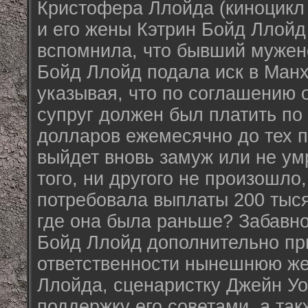
Кристофера Ллойда (киноцикл
и его жены Кэтрин Бойд Ллойд
вспомнила, что бывший мужен
Бойд Ллойд подала иск в Манх
указывая, что по соглашению 
супруг должен был платить по
долларов ежемесячно до тех п
выйдет вновь замуж или не умр
того, ни другого не произошл
потребовала выплаты 200 тыся
где она была раньше? Забавно 
Бойд Ллойд дополнительно пр
ответственности нынешнюю ж
Ллойда, сценаристку Джейн Уо
поддержку его советами, а та