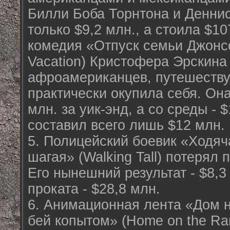
Билли Боба Торнтона и Денни
только $9,2 млн., а стоила $1
комедия «Отпуск семьи Джонсо
Vacation) Кристофера Эрскина
афроамериканцев, путешеств
практически окупила себя. Он
млн. за уик-энд, а со среды - 
составил всего лишь $12 млн.
5. Полицейский боевик «Ходяч
шагая» (Walking Tall) потерял 
Его нынешний результат - $8,3 
проката - $28,8 млн.
6. Анимационная лента «Дом н
бей копытом» (Home on the Ra