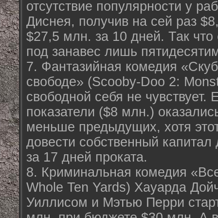
отсутствие популярности у раб
Диснея, получив на сей раз $8
$27,5 млн. за 10 дней. Так что
под занавес лишь пятидесяти
7. Фантазийная комедия «Скуб
свободе» (Scooby-Doo 2: Monst
свободной себя не чувствует. 
показатели ($8 млн.) оказалис
меньше предыдущих, хотя это
довести собственный капитал 
за 17 дней проката.
8. Криминальная комедия «Все
Whole Ten Yards) Хауарда Дой
Уиллисом и Мэтью Перри старт
млн. при бюджете $30 млн. А 