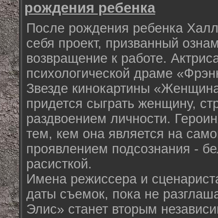
рождения ребенка
После рождения ребенка Халл
себя проект, призванный озна
возвращение к работе. Актрис
психологической драме «Фрэнк
Звезде кинокартины «Женщина-
придется сыграть женщину, с
раздвоением личности. Герои
тем, кем она является на сам
проявлением подсознания - б
расисткой.
Имена режиссера и сценариста
даты съемок, пока не разглаш
Элис» станет вторым независ