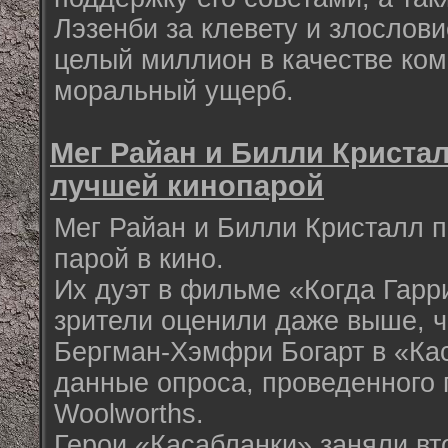
Лэзенби за клевету и злослови
целый миллион в качестве ком
моральный ущерб.
Мег Райан и Билли Криста
лучшей кинопарой
Мег Райан и Билли Кристалл 
парой в кино.
Их дуэт в фильме «Когда Гарр
зрители оценили даже выше, 
Бергман-Хэмфри Богарт в «Ка
данные опроса, проведенного 
Woolworths.
Герои «Касабланки» заняли вт