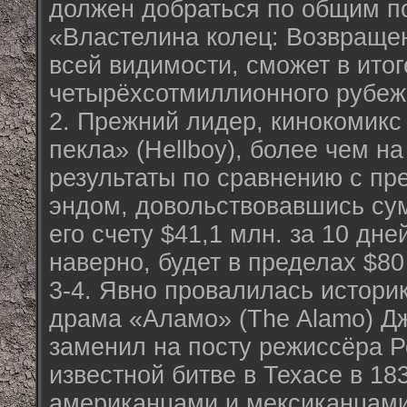
должен добраться по общим п
«Властелина колец: Возвращен
всей видимости, сможет в итог
четырёхсотмиллионного рубеж
2. Прежний лидер, кинокомикс
пекла» (Hellboy), более чем н
результаты по сравнению с п
эндом, довольствовавшись су
его счету $41,1 млн. за 10 дне
наверно, будет в пределах $80
3-4. Явно провалилась истори
драма «Аламо» (The Alamo) Дж
заменил на посту режиссёра Р
известной битве в Техасе в 18
американцами и мексиканцами