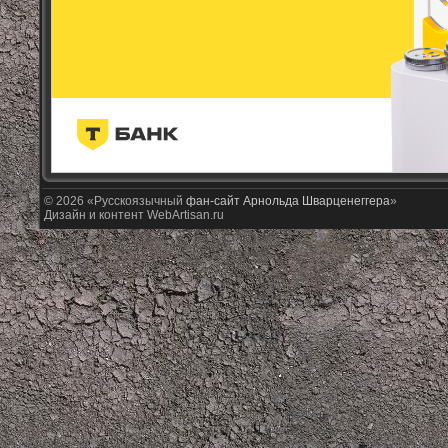
© 2026 «Русскоязычный
фан-сайт Арнольда Шварценеггера
»
Дизайн и контент WebArtisan.ru