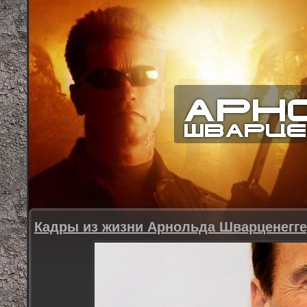
Кадры из жизни Арнольда Шварценегг