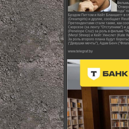
Фильмы
"Отвер
года" 
Брэдом Питтом и Кейт Бланшетт в гла
(Dreamgirls) и другие, сообщает Reut
Претендентами стали также, как соо
Скорсезе (за ленту "Отступники") и
(Penelope Cruz) за роль в фильме "Р
(Meryl Streep) и Кейт Уинслет (Kate Wi
За роль второго плана будут бороть
("Девушки мечты"), Адам Бенч ("Флаг
www.telegraf.by