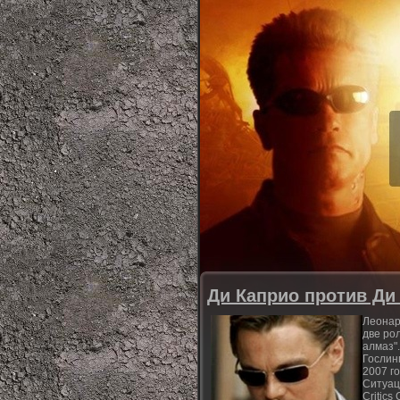
Ди Каприо против Ди
Леонар
две ро
алмаз"
Гослин
2007 г
Ситуац
Critics