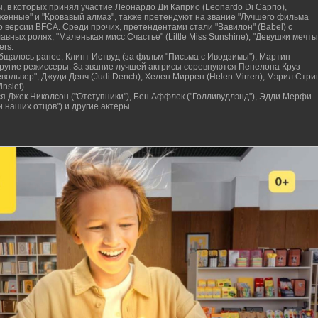
, в которых принял участие Леонардо Ди Каприо (Leonardo Di Caprio),
женные" и "Кровавый алмаз", также претендуют на звание "Лучшего фильма
по версии BFCA. Среди прочих, претендентами стали "Вавилон" (Babel) с
вных ролях, "Маленькая мисс Счастье" (Little Miss Sunshine), "Девушки мечты
ers.
бщалось ранее, Клинт Иствуд (за фильм "Письма с Иводзимы"), Мартин
 другие режиссеры. За звание лучшей актрисы соревнуются Пенелопа Круз
евольвер", Джуди Денч (Judi Dench), Хелен Миррен (Helen Mirren), Мэрил Стри
nslet).
ся Джек Николсон ("Отступники"), Бен Аффлек ("Голливудлэнд"), Эдди Мерфи
и наших отцов") и другие актеры.