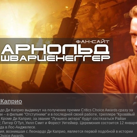
 Каприо
до Ди Каприо выдвинут на получение премии Critics Choice Awards сразу за
ли – в фильме "Отступники" и в последней своей работе, триллере "Кровавый
. Кроме Ди Каприо, за звание "Лучшего актера" будут состязаться Райан
г, Питер О’Тул, Уилл Смит и Форест Уитейкер. Церемония состоится 12 январ
ода в Лос-Анджелесе.
ия, возникшая с Леонардо Ди Каприо, является первой подобной в истории
 Choice Awards.