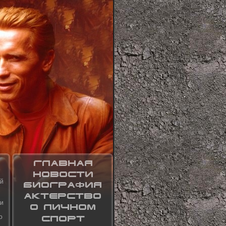
ей
 и
о