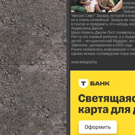
получил
добави
"Завод
"миссис Смит" Захара, которой в янв
но и очень спокойный. Захара же так
в театре и придумать что-нибудь н
Анджелина Джоли.
Шило Нувель Джоли-Питт появилась н
Питта это первый ребенок, а у Андж
детей – четырехлетний Мэддокс, кот
Эфиопии, удочеренная в 2005 году.
Ранее появлялась информация о том
однако вскоре голливудская пара опр
www.telegraf.by