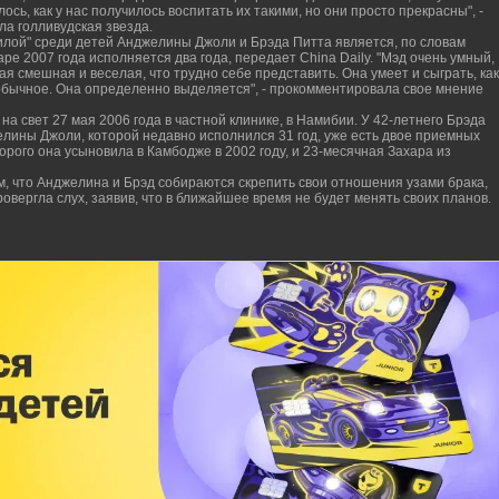
ось, как у нас получилось воспитать их такими, но они просто прекрасны", -
ла голливудская звезда.
илой" среди детей Анджелины Джоли и Брэда Питта является, по словам
аре 2007 года исполняется два года, передает China Daily. "Мэд очень умный,
ая смешная и веселая, что трудно себе представить. Она умеет и сыграть, как
еобычное. Она определенно выделяется", - прокомментировала свое мнение
а свет 27 мая 2006 года в частной клинике, в Намибии. У 42-летнего Брэда
елины Джоли, которой недавно исполнился 31 год, уже есть двое приемных
орого она усыновила в Камбодже в 2002 году, и 23-месячная Захара из
, что Анджелина и Брэд собираются скрепить свои отношения узами брака,
овергла слух, заявив, что в ближайшее время не будет менять своих планов.