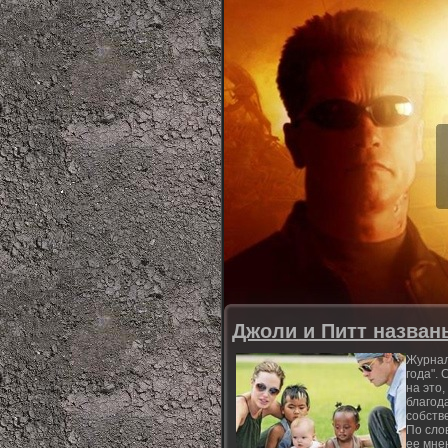
Джоли и Питт назван
Журнал
года".
на это
благод
собств
По сло
ее мнен