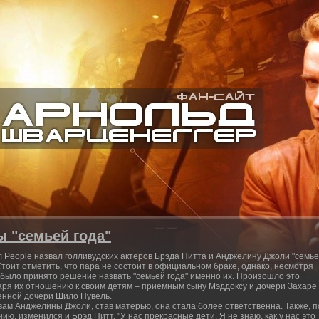
ы "семьей года"
 People назвал голливудских актеров Брэда Питта и Анджелину Джоли "семь
 Стоит отметить, что пара не состоит в официальном браке, однако, несмотря
, было принято решение назвать "семьей года" именно их. Произошло это
аря их отношению к своим детям – приемным сыну Мэддоксу и дочери Захаре
енной дочери Шило Нувель.
вам Анджелины Джоли, став матерью, она стала более ответственна. Также, п
ию, изменился и Брэд Питт. "У нас прекрасные дети. Я не знаю, как у нас это