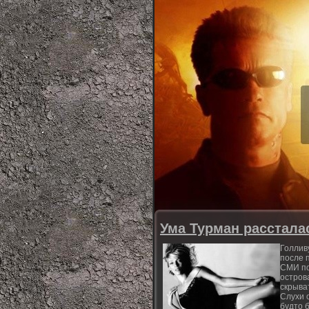
Ума Турман расстала
Голлив
после п
СМИ по
остров
скрыва
Слухи 
будто б