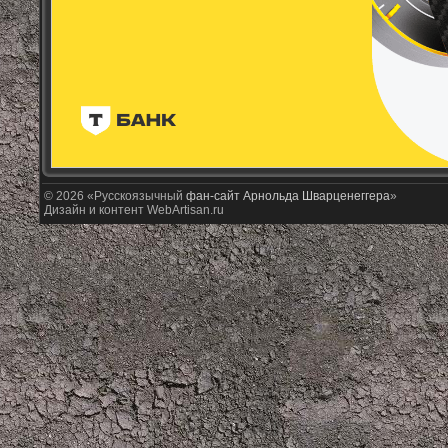
© 2026 «Русскоязычный
фан-сайт Арнольда Шварценеггера
»
Дизайн и контент WebArtisan.ru