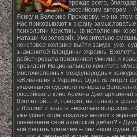
прежде всего, благода
российским актерам – 
Ясику и Валерию Прохорову. Но на этом 
Нас приковывают к экрану замысловатые 
психологии Кристины (в исполнении коре
Наташи Королевой). Уморительно смешн
неистовое желание выйти замуж, уже, суд
знаменитой блондинки Украины Виолетты,
дебютировала признанная умница и крас
президент Национального комитета «Мис
многочисленных международных конкурсо
«Живанши» в Украине. Одна из интриг ф
ухаживания сурового генерала Загорульк
российского кино Армена Джигарханяна) 
Виолеттой… и, говорят, не только в филь
с Лилией и задать несколько вопросов: 
уже успел «пригвоздить» многих к экрана
оцениваете свой актёрский дебют? - Дум
всё решать зрителям – они наши судьи. 
то, что в реальной жизни делать не може