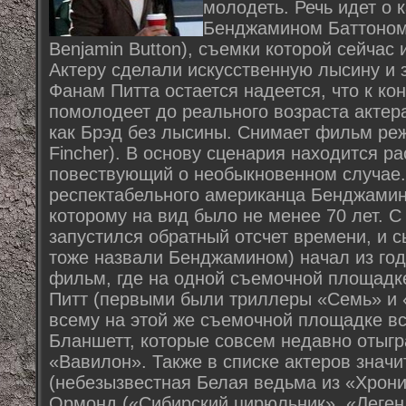
молодеть. Речь идет о 
Бенджамином Баттоном"
Benjamin Button), съемки которой сейчас
Актеру сделали искусственную лысину и 
Фанам Питта остается надеется, что к ко
помолодеет до реального возраста актер
как Брэд без лысины. Снимает фильм реж
Fincher). В основу сценария находится р
повествующий о необыкновенном случае. 
респектабельного американца Бенджамин
которому на вид было не менее 70 лет. 
запустился обратный отсчет времени, и 
тоже назвали Бенджамином) начал из года
фильм, где на одной съемочной площадк
Питт (первыми были триллеры «Семь» и 
всему на этой же съемочной площадке вс
Бланшетт, которые совсем недавно отыгр
«Вавилон». Также в списке актеров знач
(небезызвестная Белая ведьма из «Хрони
Ормонд («Сибирский цирюльник», «Леген