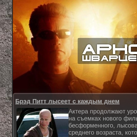
Брэд Питт лысеет с каждым днем
Актера продолжают уро
на съемках нового филь
бесформенного, лысова
среднего возраста, кот