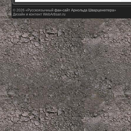
© 2026 «Русскоязычный
фан-сайт Арнольда Шварценеггера
»
Дизайн и контент WebArtisan.ru