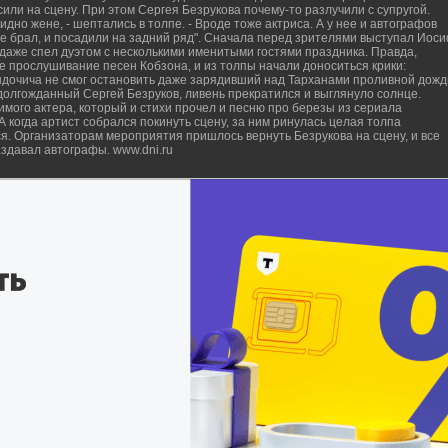
сили на сцену. При этом Сергея Безрукова почему-то разлучили с супругой.
идно жене, - шептались в толпе. - Вроде тоже актриса. А у нее и автографов
не брал, и посадили на задний ряд". Сначала перед зрителями выступал Иос
даже спел дуэтом с несколькими именитыми гостями праздника. Правда,
е прослушивание песен Кобзона, и из толпы начали доноситься крики:
выдочича не смог остановить даже зарядивший над Тарханами проливной дожд
долгожданный Сергей Безруков, ливень прекратился и выглянуло солнце.
имого актера, который и стихи прочел и песню про березы из сериала
А когда артист собрался покинуть сцену, за ним ринулась целая толпа
ся. Организаторам мероприятия пришлось вернуть Безрукова на сцену, и все
здавал автографы. www.dni.ru