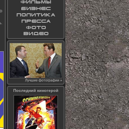
иф
ь.
Лучшие фотографии »
Последний киногерой