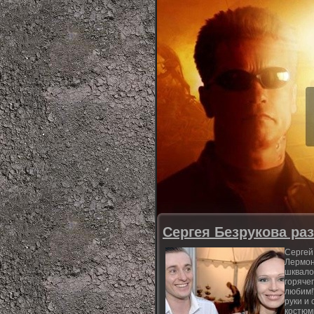
Сергея Безрукова ра
Сергей
Лермон
шквало
горяче
любим!
руки и 
костюм