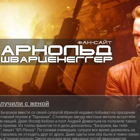
злучили с женой
 Безруков вместе со своей супругой Ириной недавно побывал на празднике
товской поэзии в "Тарханах". Столичную звезду местные жители встретили
м оваций. Даже Иосиф Кобзон и поэт Андрей Дементьев не получили такого
го приема. Из толпы фанатов то и дело доносилось: "Безруков, мы тебя
", пишет "КП-Пенза". По словам очевидцев, супруги все время держались за
старались не отходить друг от друга. Даже одеты они оба были в темно-синих
ы в тонкую полоску. Около полудня всех звездных гостей мероприятия