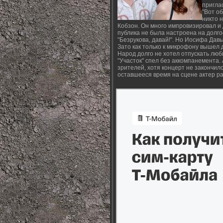
пригла
"Вот об
никто 
Кобзон. Он много импровизировал и 
публика не была настроена на долго
"Безрукова, давай!". Но Иосифа Да
Зато как только к микрофону вышел 
Народ долго не хотел отпускать люб
"Участок" спел без аккомпанемента. 
зрителей, хотя концерт не закончил
оставшееся время на сцене актер ра