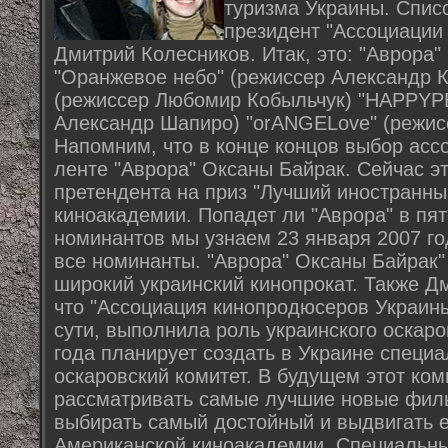
туризма Украины. Спис
президент "Ассоциации
Дмитрий Колесников. Итак, это: "Аврора"
"Оранжевое небо" (режиссер Александр К
(режиссер Любомир Кобыльчук) "HAPPYP
Александр Шапиро) "orANGELove" (режис
Напомним, что в конце концов выбор асс
ленте "Аврора" Оксаны Байрак. Сейчас эт
претендента на приз "Лучший иностранн
киноакадемии. Попадет ли "Аврора" в пя
номинантов мы узнаем 23 января 2007 го
все номинанты. "Аврора" Оксаны Байрак"
широкий украинский кинопрокат. Также Д
что "Ассоциация кинопродюсеров Украины"
сути, выполнила роль украинского оскаро
года планирует создать в Украине спец
оскаровский комитет. В будущем этот ком
рассматривать самые лучшие новые филь
выбирать самый достойный и выдвигать е
Американской киноакадемии. Специальн