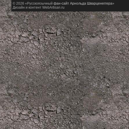
© 2026 «Русскоязычный
фан-сайт Арнольда Шварценеггера
»
Дизайн и контент WebArtisan.ru