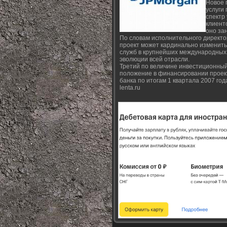
Новое 
услуги
спектр
клиент
оно за
По словам исполнительного директор
проект может кардинально изменить
служб в крупнейших международных 
эволюции всей отрасли.
Третий по величине инвестиционный
положение в финансировании проект
банка по итогам 1 квартала 2007 го
lenta.ru