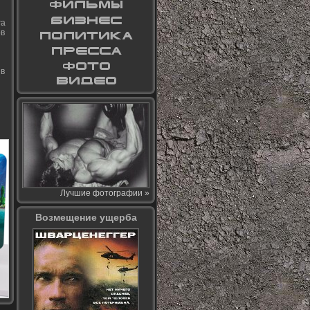
га
ов
 в
Лучшие фотографии »
Возмещение ущерба