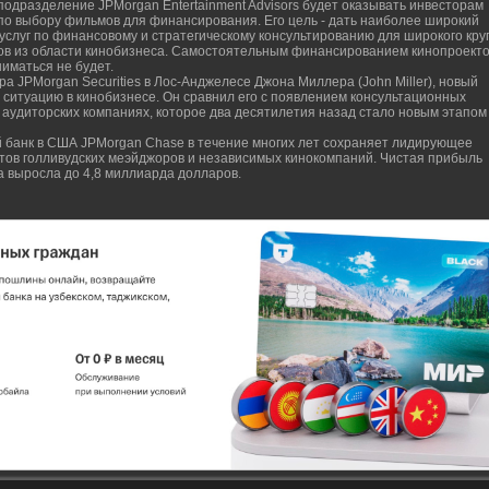
подразделение JPMorgan Entertainment Advisors будет оказывать инвесторам
 по выбору фильмов для финансирования. Его цель - дать наиболее широкий
 услуг по финансовому и стратегическому консультированию для широкого кру
ов из области кинобизнеса. Самостоятельным финансированием кинопроект
ниматься не будет.
а JPMorgan Securities в Лос-Анджелесе Джона Миллера (John Miller), новый
 ситуацию в кинобизнесе. Он сравнил его с появлением консультационных
аудиторских компаниях, которое два десятилетия назад стало новым этапом
 банк в США JPMorgan Chase в течение многих лет сохраняет лидирующее
ов голливудских меэйджоров и независимых кинокомпаний. Чистая прибыль
да выросла до 4,8 миллиарда долларов.