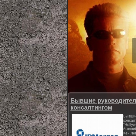
Бывшие руководители
консалтингом
Бывшие
консал
"Holly
бывший
Кен Ле