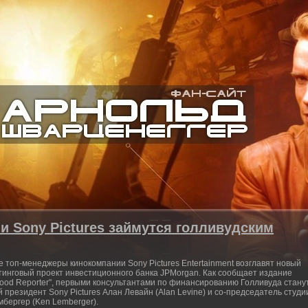
 Sony Pictures займутся голливудским
 топ-менеджеры кинокомпании Sony Pictures Entertainment возглавят новый
тинговый проект инвестиционного банка JPMorgan. Как сообщает издание
wood Reporter", первыми консультантами по финансированию Голливуда стану
 президент Sony Pictures Алан Левайн (Alan Levine) и со-председатель студи
мбергер (Ken Lemberger).