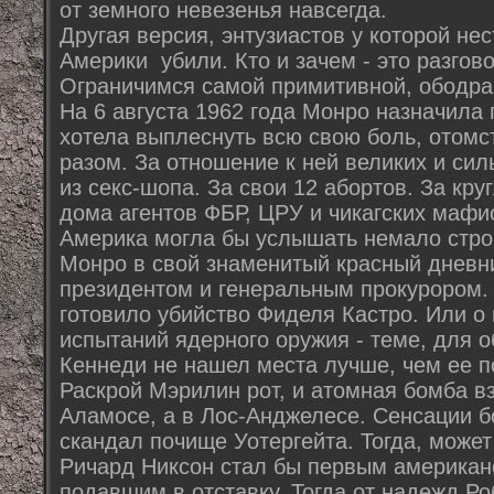
от земного невезенья навсегда.
Другая версия, энтузиастов у которой нес
Америки убили. Кто и зачем - это разгов
Ограничимся самой примитивной, ободран
На 6 августа 1962 года Монро назначила
хотела выплеснуть всю свою боль, отомс
разом. За отношение к ней великих и силь
из секс-шопа. За свои 12 абортов. За кру
дома агентов ФБР, ЦРУ и чикагских мафиоз
Америка могла бы услышать немало стро
Монро в свой знаменитый красный дневни
президентом и генеральным прокурором. 
готовило убийство Фиделя Кастро. Или о
испытаний ядерного оружия - теме, для 
Кеннеди не нашел места лучше, чем ее п
Раскрой Мэрилин рот, и атомная бомба вз
Аламосе, а в Лос-Анджелесе. Сенсации б
скандал почище Уотергейта. Тогда, может
Ричард Никсон стал бы первым американ
подавшим в отставку. Тогда от надежд Р