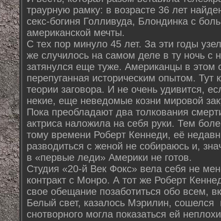
траурную рамку: в возрасте 36 лет найд
секс-богиня Голливуда, Блондинка с бол
американской мечты.
С тех пор минуло 45 лет. За эти годы узе
же случилось на самом деле в ту ночь с
затянулся еще туже. Американцы в этом 
перепуганная историческим опытом. Тут 
теории заговора. И не очень удивится, ес
некие, еще неведомые козни мировой зак
Пока преобладают два толкования смерт
актриса наложила на себя руки. Тем боле
тому времени Роберт Кеннеди, её недавн
разводиться с женой не собираюсь и, знач
в «первые леди» Америки не готов.
Студия «20-й Век Фокс» вела себя не ме
контракт с Монро. А тот же Роберт Кенне
свое обещание позаботиться обо всем, вк
Белый свет, казалось Мэрилин, сошелся
снотворного могла показаться ей неплох