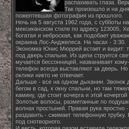
распахивать глаза. Вер
Так произошло и на дня
пожелтевшая фотография из прошлого.
Ночь на 5 августа 1962 года, с субботы н
мексиканском стиле по адресу 123005, Х
богатая и неброская, как подобает уважа
окраина Лос-Анджелеса. На часах - 3:30.
Экономка Юнис Мюррей встает и видит: 
под дверь спальни. Из щели струится свет
мучается бессонницей, названивает кому-
телефон всегда выставляют за дверь. Но 
оклики никто не отвечает.
Дальше - все на одном дыхании. Звонок
бегом в сад, к окну спальни, но там тяже
камину, где стоит кочерга и этой кочергой
Золотые волосы, разметанные по подушк
волнах простыней. Правая рука яростно -
раздавить - сжимает телефонную трубку. Н
под снотворного.
И весть, которая разом вставила телеэкр