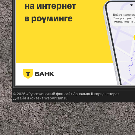
© 2026 «Русскоязычный
фан-сайт Арнольда Шварценеггера
»
Дизайн и контент WebArtisan.ru