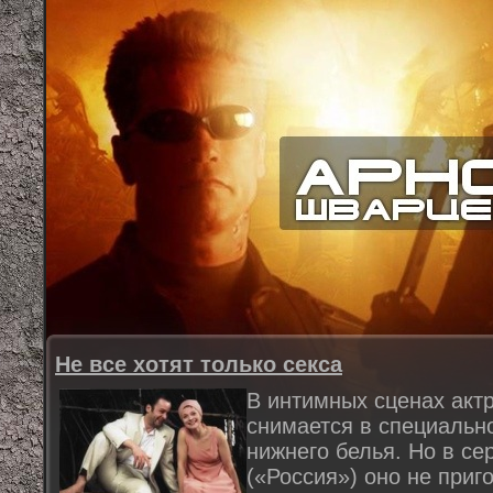
Не все хотят только секса
В интимных сценах акт
снимается в специальн
нижнего белья. Но в с
(«Россия») оно не приг