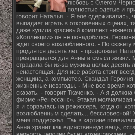
любовь с Олегом Черно
полностью одетые и пр
говорит Наталья. - Я еле сдерживалась, 
выпадает играть в откровенных сценах, та
даже купила красивый комплект нижнего б
«Коллекции» он не понадобился. Героиня
ждет своего возлюбленного. - По сюжету
продлятся десять лет, - продолжает Ната
превращается для Анны в смысл жизни. М
страдала бы из-за мужика целых десять л
ненастоящая. Для нее работа стоит всегд
женщина, а компьютер. Скандал Героиня 
жизненные невзгоды. - Мне все время хот
сказать, - говорит Ткаченко. - А я должн
фирме «Ренессанс». Этакая молчаливая
я и сорвалась на режиссера, когда он хот
возлюбленным сделать... бессловесной! 
меня поддержал. Так в картине появилась
Анна хранит как единственную вещь, ост
верность героини будет вознаграждена, -