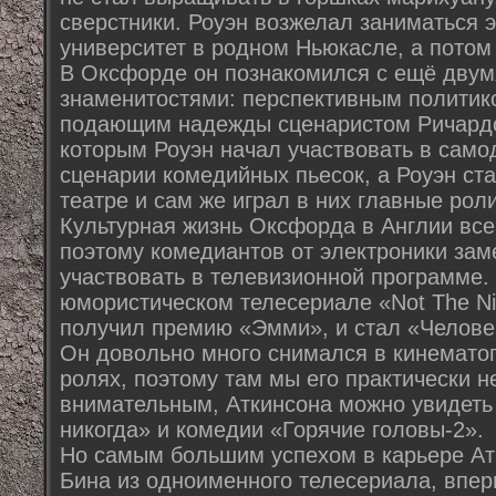
сверстники. Роуэн возжелал заниматься э
университет в родном Ньюкасле, а потом
В Оксфорде он познакомился с ещё дву
знаменитостями: перспективным политик
подающим надежды сценаристом Ричардо
которым Роуэн начал участвовать в само
сценарии комедийных пьесок, а Роуэн ста
театре и сам же играл в них главные роли
Культурная жизнь Оксфорда в Англии все
поэтому комедиантов от электроники зам
участвовать в телевизионной программе. 
юмористическом телесериале «Not The Ni
получил премию «Эмми», и стал «Челове
Он довольно много снимался в кинемато
ролях, поэтому там мы его практически н
внимательным, Аткинсона можно увидеть 
никогда» и комедии «Горячие головы-2».
Но самым большим успехом в карьере Ат
Бина из одноименного телесериала, впе