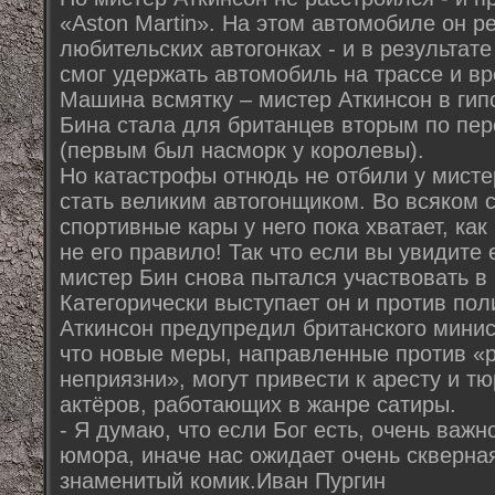
«Aston Martin». На этом автомобиле он р
любительских автогонках - и в результат
смог удержать автомобиль на трассе и в
Машина всмятку – мистер Аткинсон в гип
Бина стала для британцев вторым по пе
(первым был насморк у королевы).
Но катастрофы отнюдь не отбили у мисте
стать великим автогонщиком. Во всяком с
спортивные кары у него пока хватает, как
не его правило! Так что если вы увидите е
мистер Бин снова пытался участвовать в 
Категорически выступает он и против пол
Аткинсон предупредил британского минис
что новые меры, направленные против «
неприязни», могут привести к аресту и 
актёров, работающих в жанре сатиры.
- Я думаю, что если Бог есть, очень важн
юмора, иначе нас ожидает очень скверная
знаменитый комик.Иван Пургин