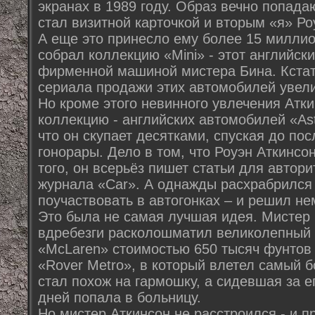
экранах в 1989 году. Образ вечно попад
стал визитной карточкой и вторым «я» Ро
А еще это принесло ему более 15 миллио
собрал коллекцию «Mini» - этот английск
фирменной машиной мистера Бина. Кстат
сериала продажи этих автомобилей увели
Но кроме этого невинного увлечения Атки
коллекцию - английских автомобилей «Ast
что он скупает десятками, спуская до по
гонорары. Дело в том, что Роуэн Аткинсо
того, он всерьёз пишет статьи для автор
журнала «Car». А однажды расхрабрился 
поучаствовать в автогонках – и решил не
Это была не самая лучшая идея. Мистер 
вдребезги расколошматил великолепный 
«McLaren» стоимостью 650 тысяч фунтов
«Rover Metro», в который влетел самый 
стал похож на гармошку, а сидевшая за е
дней попала в больницу.
Но мистер Аткинсон не расстроился - и п