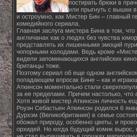
постирать брюки в прач
или прыгнуть с вышки в
и остроумно, как Мистер Бин – главный 
комедийного сериала.
Главная заслуга мистера Бина в том, что
англичанах как о людях без чувства юмо
представлять их лишенными эмоций пури
чопорными колодами. Ведь кроме «Мисте
видели запоминающихся английских кино
британцы тоже.
Поэтому сериал об еще одном английско
попадающем впросак Бине – как и играющ
Аткинсон моментально стали сверхпопуля
за ее пределами. Причем настолько, что а
Хотя живой мистер Аткинсон личность ещ
Роуэн Себастьен Аткинсон родился 6 янв
Дурхэм (Великобритания) в семье состоя
обожал природу, особенно цветы, и прово
орхидей. Но когда будущий комик вырос,
не стал выращивать в горшках марихуану,