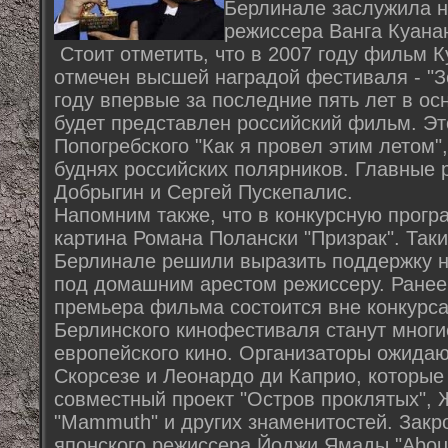
Берлинале заслужила н
режиссера Ванга Куанана
Стоит отметить, что в 2007 году фильм 
отмечен высшей наградой фестиваля - "
году впервые за последние пять лет в о
будет представлен российский фильм. Эт
Попогребского "Как я провел этим летом"
буднях российских полярников. Главные 
Добрыгин и Сергей Пускепалис.
Напомним также, что в конкурсную прогр
картина Романа Полански "Призрак". Так
Берлинале решили выразить поддержку 
под домашним арестом режиссеру. Ранее
премьера фильма состоится вне конкурса
Берлинского кинофестиваля станут многи
европейского кино. Организаторы ожидаю
Скорсезе и Леонардо ди Каприо, которые
совместный проект "Остров проклятых",
"Mammuth" и других знаменитостей. Закр
японского режиссера Йоджи Ямады "About 