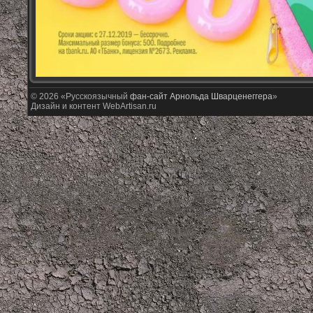
© 2026 «Русскоязычный
фан-сайт Арнольда Шварценеггера
»
Дизайн и контент WebArtisan.ru