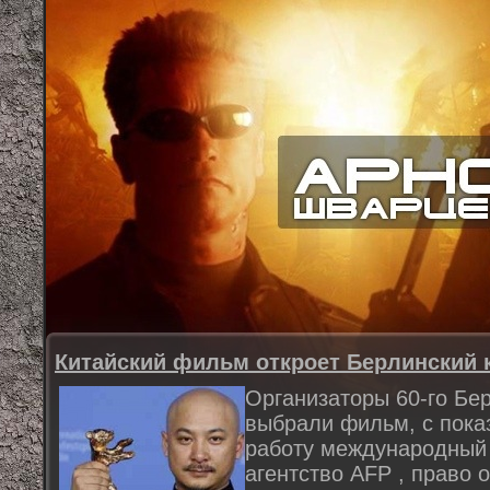
Китайский фильм откроет Берлинский
Организаторы 60-го Бе
выбрали фильм, с показ
работу международный
агентство AFP , право 