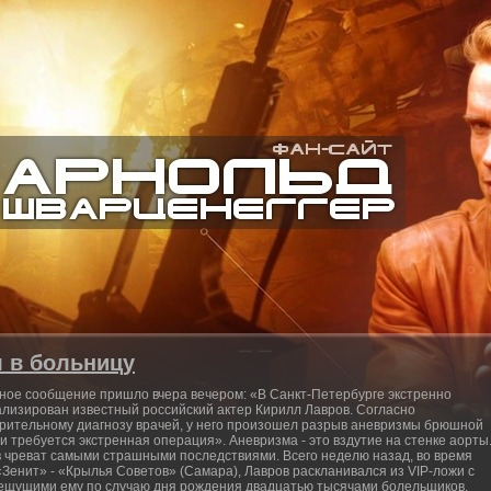
 в больницу
ное сообщение пришло вчера вечером: «В Санкт-Петербурге экстренно
ализирован известный российский актер Кирилл Лавров. Согласно
рительному диагнозу врачей, у него произошел разрыв аневризмы брюшной
 и требуется экстренная операция». Аневризма - это вздутие на стенке аорты
 чреват самыми страшными последствиями. Всего неделю назад, во время
«Зенит» - «Крылья Советов» (Самара), Лавров раскланивался из VIP-ложи с
ещущими ему по случаю дня рождения двадцатью тысячами болельщиков,