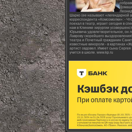
собрав
Домашн
Леонид
Шарко (ее называют «легендарной а
корреспондента «Комсомолки»: - Что 
поехал в театр, играет сегодня в сп
нам в Клинике хирургии усовершенс
Юрьевича удовлетворительное, он л
Лаврову скорейшего выздоровления
театра и Почетный гражданин Санкт
известные кинороли - в картинах «Ж
артист овдовел. Имеет сына Сергея и
учится в школе. www.kp.ru