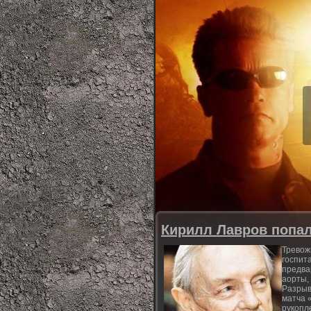
Кирилл Лавров попал
Тревож
госпит
предва
аорты,
Разрыв
матча 
рукопл