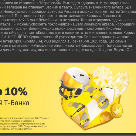
шимися на стадионе «Петровский». Выглядел здоровым. И тут вдруг такое...
ий телефон не отвечает. Звоним в театр. Супруга знаменитого актера БДТ
а Неведомского, народная артистка России и актриса того же театра Зинаида
ктрисой Товстоногова») узнает о госпитализации Кирилла Лаврова от
вы говорите?! А мы с Леней ничего не знаем. Только вернулись с дачи, и он
ектакле... - Можем успокоить поклонников нашего любимого актера, - сообщили
твования врачей Военно-медицинской академии, - состояние Кирилла
ег на обследование. «Комсомолка» и наши читатели искренне желают Кирил
! ЛИЧНОЕ ДЕЛО Художественный руководитель Большого драматического
-Петербурга Кирилл ЛАВРОВ родился 15 сентября 1925 года. Его самые
ивые и мертвые», «Укрощение огня», «Братья Карамазовы». Три года назад
 дочь Машу, актрису, она играет вместе с отцом на одной сцене. Внучка Оля