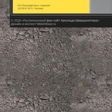
© 2026 «Русскоязычный
фан-сайт Арнольда Шварценеггера
»
Дизайн и контент WebArtisan.ru