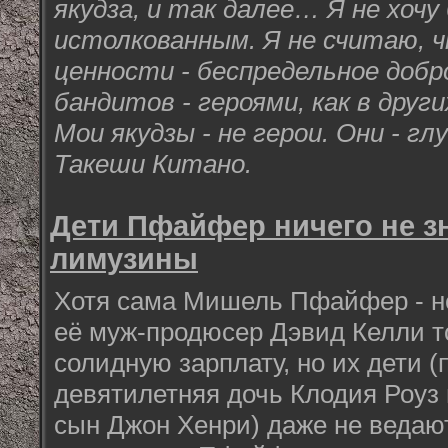
якудза, и так далее… Я не хоч
истолкованным. Я не считаю, 
ценности - беспредельное добр
бандитов - героями, как в други
Мои якудзы - не герои. Они - гл
Такеши Китано.
Дети Пфайфер ничего не з
лимузины
Хотя сама Мишель Пфайфер - н
её муж-продюсер Дэвид Келли т
солидную зарплату, но их дети 
девятилетняя дочь Клодия Роуз
сын Джон Хенри) даже не ведают