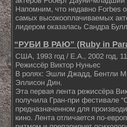
актеров Роберт Дауни-младший 
Напомним, что недавно Forbes 
самых высокооплачиваемых акте
лидером оказалась Сандра Булл
“РУБИ В РАЮ” (Ruby in Par
США, 1993 год / Е.А., 2002 год, 1
Режиссёр Виктор Нуньес
В ролях: Эшли Джадд, Бентли М
Эллисон Дин.
Эта первая лента режиссёра Ви
получила Гран-при фестивале “
предназначенном для производи
кино. Лента отличается по-евр
ритмом и препарирует психоло