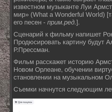
известном музыканте Луи Армст
мир» (What a Wonderful World) [
его песен -
прим.ред.
].
Сценарий к фильму напишет Рон
Продюсировать картину будут А
Р.Прессман.
Фильм расскажет историю Армст
Новом Орлеане, обучении виртуо
становлении на музыкальном О
Съемки начнутся следующим ле