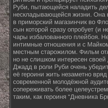
Руби, пытающейся наладить де
нескладывающейся жизни. Она 
в приморский магазинчик во Фло
сын которой сразу опробует (и н
чары избалованного плейбоя. Не
интимные отношения и с Майко
местным старожилом. Фильм от
но не слишком интересен своей
Джадд в роли Руби очень убеди
её героини жить незаметно вряд 
современной молодёжной аудит
сопереживать более целеустре
таким, как героиня “Дневника Б