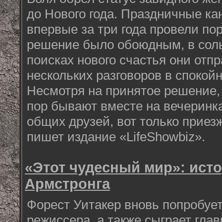
до Нового года. Праздничные ка
впервые за три года провели по
решение было обоюдным, в сол
поисках нового счастья они отп
нескольких разговоров в спокой
Несмотря на принятое решение,
пор бывают вместе на вечеринк
общих друзей, вот только приез
пишет издание «LifeShowbiz».
«Этот чудесный мир»: ист
Армстронга
Форест Уитакер вновь попробует
режиссера, а также сыграет гла