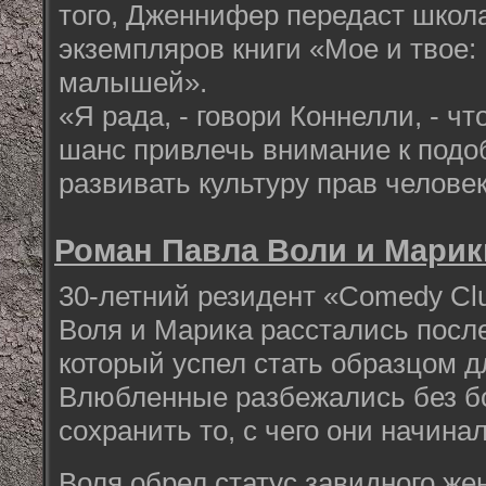
того, Дженнифер передаст школ
экземпляров книги «Мое и твое:
малышей».
«Я рада, - говори Коннелли, - ч
шанс привлечь внимание к подо
развивать культуру прав челове
Роман Павла Воли и Марик
30-летний резидент «Comedy Cl
Воля и Марика расстались после
который успел стать образцом д
Влюбленные разбежались без бо
сохранить то, с чего они начинал
Воля обрел статус завидного же