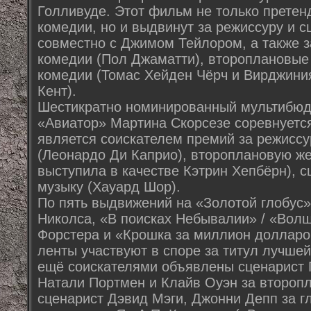
Голливуде. Этот фильм не только претен
комедии, но и выдвинут за режиссуру и 
совместно с Джимом Тейлором, а также з
комедии (Пол Джаматти), второплановые
комедии (Томас Хейден Чёрч и Вирджини
Кент).
Шестикратно номинированный мультибюд
«Авиатор» Мартина Скорсезе соревнуется
является соискателем премий за режиссу
(Леонардо Ди Каприо), второплановую же
выступила в качестве Кэтрин Хепбёрн), с
музыку (Хауард Шор).
По пять выдвижений на «Золотой глобус
Николса, «В поисках Небывалии» / «Вол
Форстера и «Крошка за миллион долларо
ленты участвуют в споре за титул лучшей
ещё соискателями объявлены сценарист 
Натали Портмен и Клайв Оуэн за второп
сценарист Дэвид Мэги, Джонни Депп за г