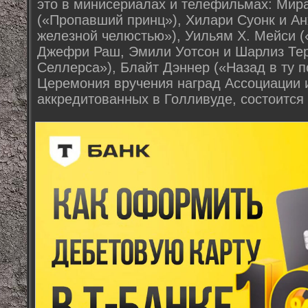
это в минисериалах и телефильмах: Мир
(«Пропавший принц»), Хилари Суонк и Ан
железной челюстью»), Уильям Х. Мейси 
Джефри Раш, Эмили Уотсон и Шарлиз Тер
Селлерса»), Блайт Дэннер («Назад в ту п
Церемония вручения наград Ассоциации 
аккредитованных в Голливуде, состоится