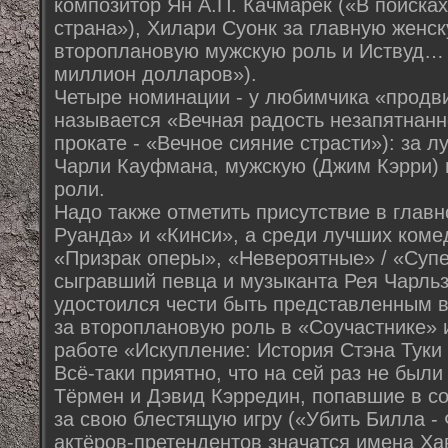
композитор Ян А.П. Качмарек («В поиска
страна»), Хилари Суонк за главную женс
второплановую мужскую роль и Иствуд… 
миллион долларов»).
Четыре номинации - у любимчика «продви
называется «Вечная радость незапятнанн
прокате - «Вечное сияние страсти»): за 
Чарли Кауфмана, мужскую (Джим Кэрри) и
роли.
Надо также отметить присутствие в глав
Руанда» и «Кинси», а среди лучших коме
«Призрак оперы», «Невероятные» / «Супе
сыгравший певца и музыканта Рея Чарль
удостоился чести быть представленным в
за второплановую роль в «Соучастнике» и
работе «Искупление: История Стэна Туки
Всё-таки приятно, что на сей раз не бы
Тёрмен и Дэвид Кэрредин, попавшие в со
за свою блестящую игру («Убить Билла - 
актёров-претендентов значатся имена Х