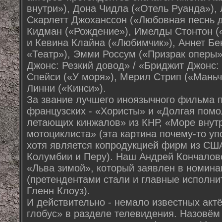
внутри»), Дона Чидла («Отель Руанда»), 
Скарлетт Джоханссон («Любовная песнь д
Кидман («Рождение»), Имелды Стонтон (
и Кевина Клайна («Любимчик»), Аннет Бе
«Театр»), Эмми Россум («Призрак оперы»
Джонс: Резкий довод» / «Бриджит Джонс: 
Спейси («У моря»), Мерил Стрип («Маньч
Линни («Кинси»).
За звание лучшего иноязычного фильма 
французских - «Хористы» и «Долгая помо
летающих кинжалов» из КНР, «Море внут
мотоциклиста» (эта картина почему-то уп
хотя является копродукцией фирм из США
Колумбии и Перу). Наш Андрей Кончалов
«Льва зимой», который заявлен в номина
(претендентами стали и главные исполни
Гленн Клоуз).
И действительно - немало известных акт
глобус» в разделе телевидения. Назовём 