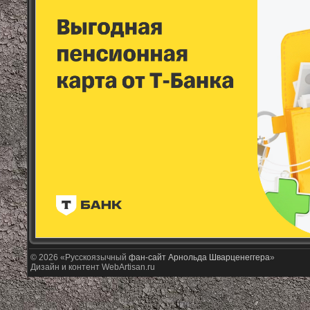
© 2026 «Русскоязычный
фан-сайт Арнольда Шварценеггера
»
Дизайн и контент WebArtisan.ru