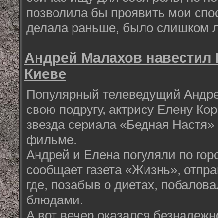
позволила бы проявить мои спос
делала раньше, было слишком 
Андрей Малахов навестил 
Киеве
Популярный телеведущий Андре
свою подругу, актрису Елену Кори
звезда сериала «Бедная Настя»
фильме.
Андрей и Елена погуляли по город
сообщает газета «Жизнь», отпра
где, позабыв о диетах, побалов
блюдами.
А вот вечер оказался безнадежн