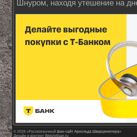
Шнуром, находя утешение на дн
© 2026 «Русскоязычный
фан-сайт Арнольда Шварценеггера
»
Дизайн и контент WebArtisan.ru