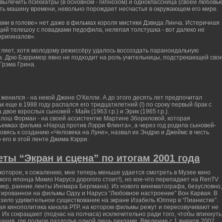
 вылечить психиатры (в основном - гипнозом) и одноклассница (своей любовь
ать машину времени, невольно порождает несчастья в окружающем его мире.
нами в голове» нет даже в фильмах короля мистики Дэвида Линча. Истеричная
щий телешоу с повадками педофила, нелепая толстушка - вот далеко не
оригиналов».
ляет, хотя молодому режиссёру удалось воссоздать параноидальную
а. Дрю Бэрримор явно не подходит на роль учительницы, подстрекающей сво
Грэма Грина.
 женился - на некой Джине О’Келли. А до этого десять лет предпочитал
к еще в 1988 году распался его тридцатилетний (!) по сроку первый брак с
двое взрослых сыновей - Майк (1963 г.р.) и Эрик (1965 г.р.).
илош Форман - на своей ассистентке Мартине Збориловой, которая
съемках фильма «Народ против Лэрри Флинта», а через год родила сыновей-
товясь к созданию «Человека на Луне», назвал их Эндрю и Джеймс в честь
его в этой ленте Джима Кэрри.
еты “Экран и сцена” по итогам 2001 года
 которое, к сожалению, мне теперь меньше удается смотреть в Музее кино
кого японца Микио Нарусэ дорогого стоит!), но кое-что перепадает на RenTV
имер, ранние ленты Ингмара Бергмана). Из нового кинематографа, безусловно,
тированное на фильмы Одзу и Нарусэ “Любовное настроение” Вон Карвая. В
азило удивительное существование на экране Изабель Юппер в “Пианистке”.
ая кинополитика канала РТР, на котором фильмы режут и переозвучивают не
Их сокращают (подчас на полчаса) исключительно ради того, чтобы впихнуть
ещания, где полное раздолье одной лишь рекламе. Введение с 1 января 2002