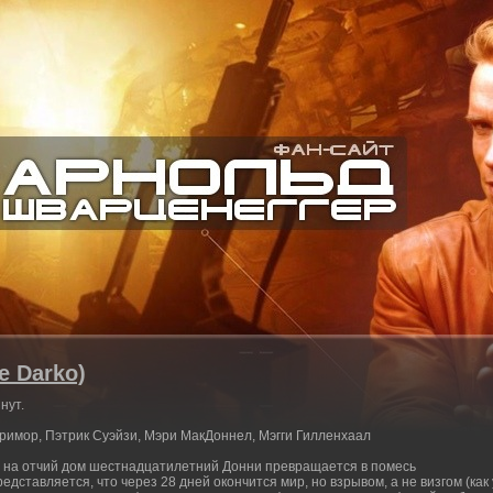
e Darko)
нут.
рримор, Пэтрик Суэйзи, Мэри МакДоннел, Мэгги Гилленхаал
 на отчий дом шестнадцатилетний Донни превращается в помесь
дставляется, что через 28 дней окончится мир, но взрывом, а не визгом (как 