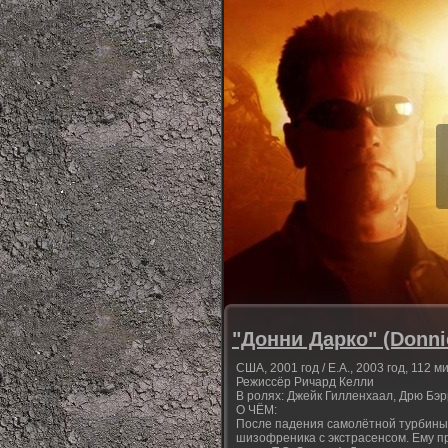
"Донни Дарко" (Donni
США, 2001 год / Е.А., 2003 год, 112 ми
Режиссёр Ричард Келли
В ролях: Джейк Гилленхаал, Дрю Бэ
О ЧЁМ:
После падения самолётной турбины
шизофреника с экстрасенсом. Ему пре