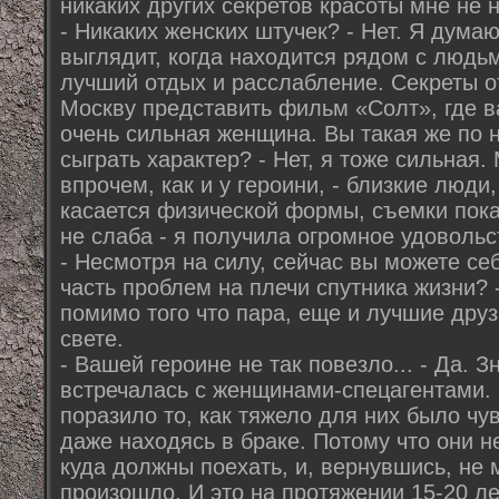
никаких других секретов красоты мне не 
- Никаких женских штучек? - Нет. Я дум
выглядит, когда находится рядом с людьм
лучший отдых и расслабление. Секреты о
Москву представить фильм «Солт», где ва
очень сильная женщина. Вы такая же по 
сыграть характер? - Нет, я тоже сильная.
впрочем, как и у героини, - близкие люди,
касается физической формы, съемки пока
не слаба - я получила огромное удовольс
- Несмотря на силу, сейчас вы можете се
часть проблем на плечи спутника жизни? 
помимо того что пара, еще и лучшие друз
свете.
- Вашей героине не так повезло... - Да. 
встречалась с женщинами-спецагентами.
поразило то, как тяжело для них было чу
даже находясь в браке. Потому что они н
куда должны поехать, и, вернувшись, не м
произошло. И это на протяжении 15-20 ле