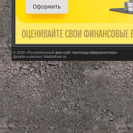
© 2026 «Русскоязычный
фан-сайт Арнольда Шварценеггера
»
Дизайн и контент WebArtisan.ru