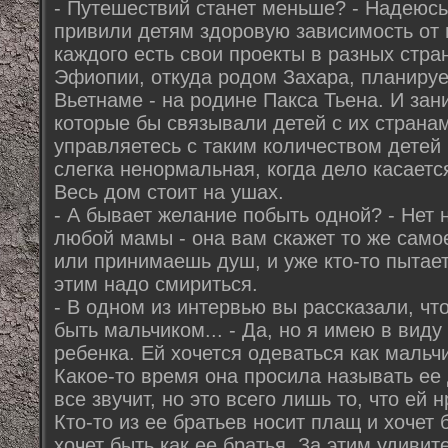
- Путешествий станет меньше? - Надеюсь,
привили детям здоровую зависимость от 
каждого есть свои проекты в разных стра
Эфиопии, откуда родом Захара, планируе
Вьетнаме - на родине Пакса Тьена. И за
которые бы связывали детей с их странам
управляетесь с таким количеством детей 
слегка ненормальная, когда дело касаетс
Весь дом стоит на ушах.
- А бывает желание побыть одной? - Нет 
любой мамы - она вам скажет то же само
или принимаешь душ, и уже кто-то пытает
этим надо смириться.
- В одном из интервью вы рассказали, чт
быть мальчиком... - Да, но я имею в вид
ребенка. Ей хочется одеваться как мальчи
Какое-то время она просила называть ее
все звучит, но это всего лишь то, что ей
Кто-то из ее братьев носит плащ и хочет
хочет быть как ее братья. За этим удивит