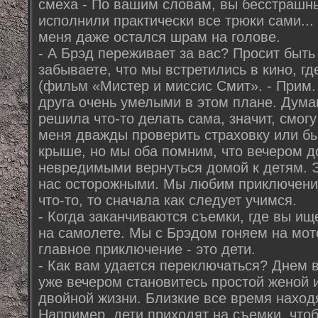
смеха - По вашим словам, вы бесстрашны
исполнили практически все трюки сами... 
меня даже остался шрам на голове.
- А Брэд переживает за вас? Просит быть
забываете, что мы встретились в кино, г
(фильм «Мистер и миссис Смит». - Прим. 
друга очень умелыми в этом плане. Думаю
решила что-то делать сама, значит, смогу
меня дважды проверить страховку или бы
крыше, но мы оба помним, что вечером 
невредимыми вернуться домой к детям. Э
нас осторожными. Мы любим приключения
что-то, то сначала как следует учимся.
- Когда заканчиваются съемки, где вы ищ
на самолете. Мы с Брэдом гоняем на мот
главное приключение - это дети.
- Как вам удается переключаться? Днем в
уже вечером становитесь простой женой 
двойной жизни. Близкие все время наход
Например, дети приходят на съемки, чтоб