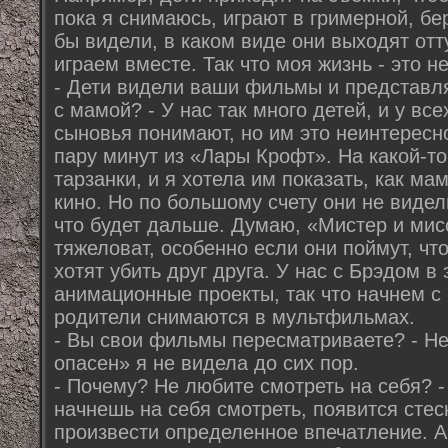
пока я снимаюсь, играют в гримерной, бе
бы видели, в каком виде они выходят от
играем вместе. Так что моя жизнь - это н
- Дети видели ваши фильмы и представля
с мамой? - У нас так много детей, и у вс
сыновья понимают, но им это неинтересн
пару минут из «Лары Крофт». На какой-то
тарзанки, и я хотела им показать, как ма
кино. Но по большому счету они не вид
что будет дальше. Думаю, «Мистер и мис
тяжеловат, особенно если они поймут, чт
хотят убить друг друга. У нас с Брэдом в
анимационные проекты, так что начнем с 
родители снимаются в мультфильмах.
- Вы свои фильмы пересматриваете? - Не
опасен» я не видела до сих пор.
- Почему? Не любите смотреть на себя? -
начнешь на себя смотреть, появится сте
произвести определенное впечатление. А