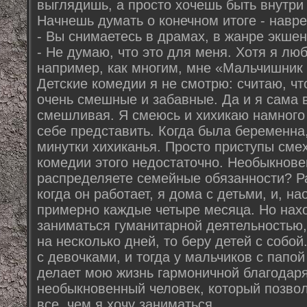
выглядишь, а просто хочешь быть внутри 
Начнешь думать о конечном итоге - навре
- Вы снимаетесь в драмах, в жанре экшен
- Не думаю, что это для меня. Хотя я лю
например, как многим, мне «Мальчишник 
Детские комедии я не смотрю: считаю, чт
очень смешные и забавные. Да и я сама 
смешливая. Я смеюсь и хихикаю намного
себе представить. Когда была беременна,
минутки хихиканья. Просто приступы сме
комедии этого недостаточно. Необыкнове
распределяете семейные обязанности? Ра
когда он работает, я дома с детьми, и, н
примерно каждые четыре месяца. Но нах
заниматься гуманитарной деятельностью,
на несколько дней, то беру детей с собой
с девочками, и тогда у мальчиков с папо
делает мою жизнь гармоничной благодаря
необыкновенный человек, который позвол
все, чем я хочу заниматься.