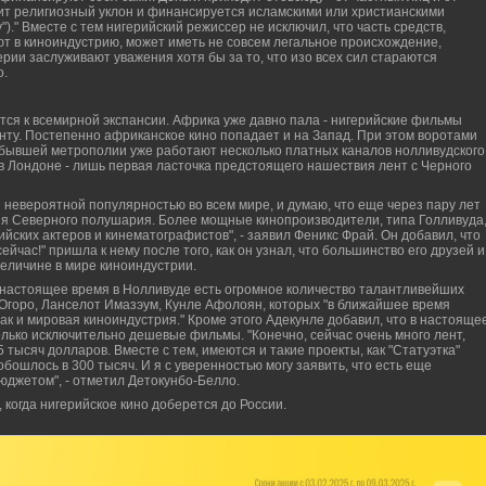
сит религиозный уклон и финансируется исламскими или христианскими
)." Вместе с тем нигерийский режиссер не исключил, что часть средств,
т в киноиндустрию, может иметь не совсем легальное происхождение,
рии заслуживают уважения хотя бы за то, что изо всех сил стараются
о.
тся к всемирной экспансии. Африка уже давно пала - нигерийские фильмы
нту. Постепенно африканское кино попадает и на Запад. При этом воротами
в бывшей метрополии уже работают несколько платных каналов нолливудского
в Лондоне - лишь первая ласточка предстоящего нашествия лент с Черного
я невероятной популярностью во всем мире, и думаю, что еще через пару лет
я Северного полушария. Более мощные кинопроизводители, типа Голливуда
йских актеров и кинематографистов", - заявил Феникс Фрай. Он добавил, что
йчас!" пришла к нему после того, как он узнал, что большинство его друзей и
величине в мире киноиндустрии.
в настоящее время в Нолливуде есть огромное количество талантливейших
 Огоро, Ланселот Имазэум, Кунле Афолоян, которых "в ближайшее время
так и мировая киноиндустрия." Кроме этого Адекунле добавил, что в настояще
лько исключительно дешевые фильмы. "Конечно, сейчас очень много лент,
тысяч долларов. Вместе с тем, имеются и такие проекты, как "Статуэтка"
бошлось в 300 тысяч. И я с уверенностью могу заявить, что есть еще
юджетом", - отметил Детокунбо-Белло.
, когда нигерийское кино доберется до России.