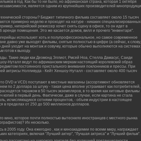
льмов в год. Как бы то ни было, но африканская страна, которая 1 октября
 независимости, является одним из крупнейших производителей кинопродукц
 технической стороны? Бюджет типичного фильма составляет около 15 тысяч
ются примерно неделю и проходят на натуре - никаких специализированных
ример, нигерийский режиссер хочет снять сцену в офисе, то он идет в
 аренде помещения. Это же касается домов, вилл и прочего "инвентаря".
 нигерийцы используют хоть и полупрофессиональное, но самое современное
ане давно уже выходят фильмы, снятые полностью в цифре (а сейчас, к слову,
о дней уходит на монтаж и озвучку, которые обычно выполняются на системах
м готов к выходу.
зды. Такие люди как Дезмонд Эллиот, Рмсей Ноа, Стелла Дамасус, Саиди
ншоу-Нуталл ведут по африканским меркам настоящий королевский образ
предметом постоянного пристального внимания поклонников и прессы. При
ей актрисы Нолливуда - Кейт Хеншоу-Нуталл - составляет около 400 тысяч
 это DVD и VCD) поступают в местные магазины (ассортимент обновляется
нем по 2 доллара за штуку - такая цена вполне устраивает как потребителей,
 расходятся тиражом в 50 тысяч экземпляров, в то время как хитовые фильмы
ч копий в первый день. Фактически, даже в случае, если картина не стала
ыль, исчисляющуюся сотнями процентов, - объем индустрии в настоящее
я в пределах от 250 до 500 миллионов долларов.
го кино, которое почти полностью вытеснило иностранцев с местного рынка
ографистов)? Их несколько.
 в 2005 году. Она ежегодно , как и киноакадемии по всеми миру, награждает
ких категориях, включая "Лучший актер", "Лучшая актриса" и "Лучший фильм".
ально рассчитано на широкого зрителя без излишней претенциозности.