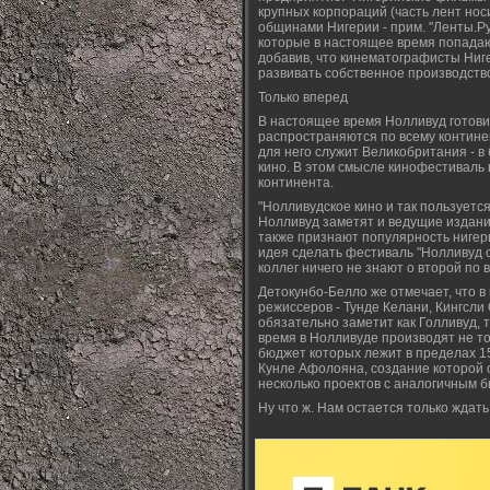
крупных корпораций (часть лент но
общинами Нигерии - прим. "Ленты.Ру"
которые в настоящее время попадаю
добавив, что кинематографисты Ниге
развивать собственное производств
Только вперед
В настоящее время Нолливуд готови
распространяются по всему контине
для него служит Великобритания - 
кино. В этом смысле кинофестиваль 
континента.
"Нолливудское кино и так пользуетс
Нолливуд заметят и ведущие издани
также признают популярность нигери
идея сделать фестиваль "Нолливуд се
коллег ничего не знают о второй по 
Детокунбо-Белло же отмечает, что 
режиссеров - Тунде Келани, Кингсли
обязательно заметит как Голливуд, 
время в Нолливуде производят не то
бюджет которых лежит в пределах 15 
Кунле Афолояна, создание которой о
несколько проектов с аналогичным б
Ну что ж. Нам остается только ждать