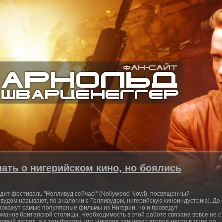
нать о нигерийском кино, но боялись
дит фестиваль "Нолливуд сейчас!" (Nollywood Now!), посвященный
вудом называют, по аналогии с Голливудом, нигерийскую киноиндустрию). До
 покажут самые популярные фильмы из Нигерии, но и проведут
манов британской столицы. Необходимость в этой работе связана вовсе не с
ервый взгляд, а с тем фактом, что Нигерия занимает второе место в мире по