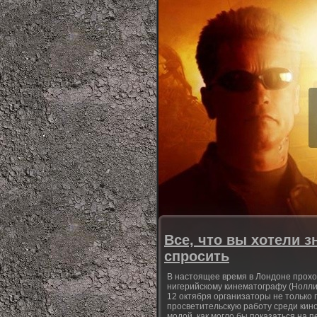
Все, что вы хотели з
спросить
В настоящее время в Лондоне прохо
нигерийскому кинематографу (Нолли
12 октября организаторы не только
просветительскую работу среди кино
модой, как могло бы показаться на п