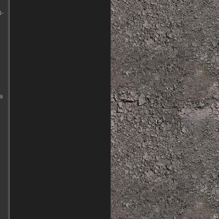
0-
а
й