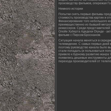
производству фильмов, опережая Гол
Немного истории
Попытки снять первые фильмы предп
стоимость производства картин и от
Финансирование того небольшого кол
преимущественно из бывшей метропо
режиссеров. Среди представителей 
Олойе Хуберта Адедехи Огунде - акт
фильме с Пирсом Броснаном.
Ситуация начала меняться в середин
телевидение. С самых первых дней 
поэтому руководство канала было вы
стали попадать (и пользоваться поп
привело к бурному развитию жанра т
появились дешевые инструменты для
перехода производителей от телепо