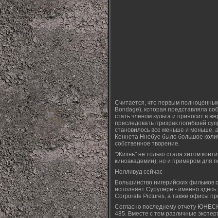
Считается, что первым полноценным 
Bondage), которая представляла соб
стать членом культа и приносит в же
преследовать призрак погибшей супр
становилось все меньше и меньше, а
Кеннета Ннебуе было большое колич
собственное творение.
"Жизнь" не только стала хитом конт
киноакадемии), но и примером для 
Нолливуд сейчас
Большинство нигерийских фильмов сн
исполняет Сурулере - именно здесь 
Corporate Pictures, а также офисы п
Согласно последнему отчету ЮНЕСКО,
485. Вместе с тем различные экспер