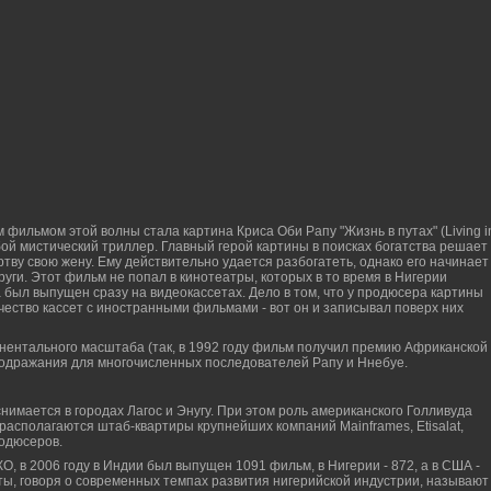
фильмом этой волны стала картина Криса Оби Рапу "Жизнь в путах" (Living i
ой мистический триллер. Главный герой картины в поисках богатства решает
ртву свою жену. Ему действительно удается разбогатеть, однако его начинает
уги. Этот фильм не попал в кинотеатры, которых в то время в Нигерии
 был выпущен сразу на видеокассетах. Дело в том, что у продюсера картины
ество кассет с иностранными фильмами - вот он и записывал поверх них
инентального масштаба (так, в 1992 году фильм получил премию Африканской
подражания для многочисленных последователей Рапу и Ннебуе.
имается в городах Лагос и Энугу. При этом роль американского Голливуда
располагаются штаб-квартиры крупнейших компаний Mainframes, Etisalat,
родюсеров.
 в 2006 году в Индии был выпущен 1091 фильм, в Нигерии - 872, а в США -
ты, говоря о современных темпах развития нигерийской индустрии, называют