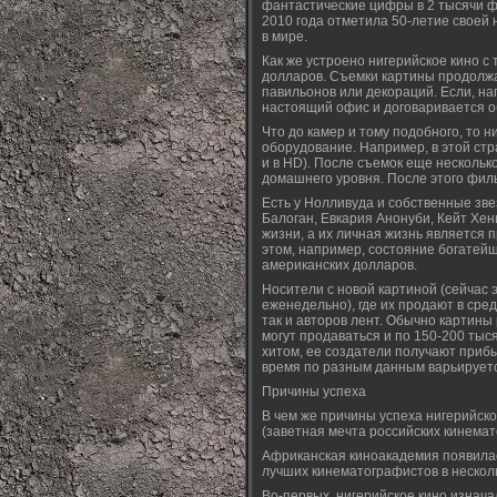
фантастические цифры в 2 тысячи фи
2010 года отметила 50-летие своей
в мире.
Как же устроено нигерийское кино с
долларов. Съемки картины продолжа
павильонов или декораций. Если, нап
настоящий офис и договаривается об
Что до камер и тому подобного, то
оборудование. Например, в этой стр
и в HD). После съемок еще нескольк
домашнего уровня. После этого филь
Есть у Нолливуда и собственные зве
Балоган, Евкария Анонуби, Кейт Хе
жизни, а их личная жизнь является 
этом, например, состояние богатейш
американских долларов.
Носители с новой картиной (сейчас
еженедельно), где их продают в сред
так и авторов лент. Обычно картины
могут продаваться и по 150-200 тыся
хитом, ее создатели получают приб
время по разным данным варьируетс
Причины успеха
В чем же причины успеха нигерийско
(заветная мечта российских кинемат
Африканская киноакадемия появилась
лучших кинематографистов в несколь
Во-первых, нигерийское кино изнач