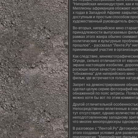
"Нигерийская киноиндустрия, как и
Миллионы африканцев обожают ноллив
х годах в Западной Африке закрылись
доступным и простым способом просм
художественный руководитель фести
Во-вторых, нигерийское кино старае
принадлежности выпускаемых фильмо
рамках этого жанра обычно снимаютс
политические и культурные проблемы
прошлое", - рассказал "Ленте.Ру" н
принимающий участие в организаци
Как следствие, кинематографически
Огунде, сильно отличаются от европ
экране настоящее изобилие, дороги
роскоши герои зачастую оказываются
"обнаженка" для нигерийского кино 
фильм, где встречается голая натур
Запрет на демонстрирование обнажен
сделал целую серию фотографий на 
обнаженной по пояс актрисы. Появл
можно хотя бы вот по этим коммент
Другой отличительной особенностью
Непосредственно вплетенные в сюже
тут отсутствуют, однако количество 
неподготовленному западному зрите
что многие кинопродюсеры одновре
В разговоре с "Лентой.Ру" Детокунб
этого создавая условия для развити
предприятие: "Нигерийские фильмы ф