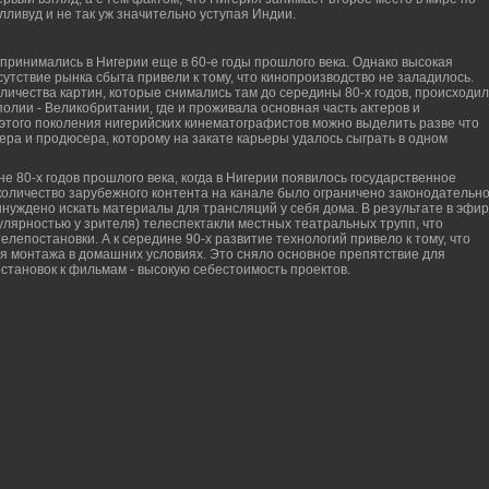
ливуд и не так уж значительно уступая Индии.
ринимались в Нигерии еще в 60-е годы прошлого века. Однако высокая
сутствие рынка сбыта привели к тому, что кинопроизводство не заладилось.
ичества картин, которые снимались там до середины 80-х годов, происходи
лии - Великобритании, где и проживала основная часть актеров и
этого поколения нигерийских кинематографистов можно выделить разве что
ера и продюсера, которому на закате карьеры удалось сыграть в одном
е 80-х годов прошлого века, когда в Нигерии появилось государственное
количество зарубежного контента на канале было ограничено законодательно
нуждено искать материалы для трансляций у себя дома. В результате в эфир
улярностью у зрителя) телеспектакли местных театральных трупп, что
елепостановки. А к середине 90-х развитие технологий привело к тому, что
 монтажа в домашних условиях. Это сняло основное препятствие для
становок к фильмам - высокую себестоимость проектов.