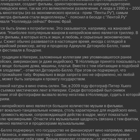
 голливудская, создает фильмы, ориентированные на широкую аудиторию.
удское кино, так как это великолепное развлечение. А когда в 1990-х – 200
 кинотеатры (из-за экономического кризиса - прим. "Ленты.Ру"), самым
отра фильмов стали видеоплееры," - пояснил в беседе с "Лентой.Ру"
валя "Нолливуда сейчас!" Феникс Фрай.
тся быть ближе к потребителю. Это сказывается, например, на жанровой
в. "Наиболее популярным жанром в нигерийском кино является триллер. В
я фильмы, в которых есть и экшн, и любовь, и серьезные экономические,
. Сюжет обычно развивается в настоящее время, иногда с оглядкой в
игерийский режиссер, актер и продюсер Адекунле Детокунбо-Белло, также
и фестиваля в Лондоне.
е традиции в Нигерии, заложенные коллегами уже упоминавшегося ранее
ейских, американских (и даже индийских). "В Нолливуде принято показывать н
е вещи: большие дома, машины, платья. Вместе с тем обитающие в подобной
 злодеями", - отметил Детокунбо-Белло. При этом он подчеркнул, что
- строжайшее табу. Формально в виде запрета оно не оформлено, но любой
а, может быть запрещен к прокату государством.
ной натуры в кино очень силен. Так, в 2009 году фотограф Питер Хьюго
съемках мистических лент в Нигерии. Среди фотографий был снимок
ение этой фотографии вызвало волну негатива в Нолливуде, судить о которо
ариям.
 нигерийского кино является большое количество музыки в фильмах.
т вокально-танцевальные номера, столь характерные для индийского кино,
и громкость музыки, сопровождающей действо в кадре, могут показаться
лю чрезмерными. Отчасти эта музыкальная щедрость связана с тем фактом,
менно являются и продюсерами музыкальными.
о-Белло подчеркнул, что государство не финансирует кино напрямую, вместо
я бизнеса, и именно поэтому с самого начала Нолливуд - самоокупаемое
инансируют себя сами. Деньги приходят отовсюду - от частных лиц и от